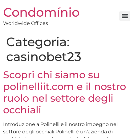
Condomínio
Worldwide Offices
Categoria:
casinobet23
Scopri chi siamo su
polinelliit.com e il nostro
ruolo nel settore degli
occhiali
Introduzione a Polinelli e il nostro impegno nel
settore degli occhiali Polinelli è un’azienda di