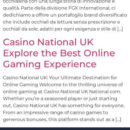
occhialeria con una lunga storia di innovazione e
qualità. Parte della divisione FGX International, ci
dedichiamo a offrire un portafoglio brand diversificato
che include occhiali da lettura senza prescrizione e
occhiali da sole, adatti per ogni esigenza e stile di […]
Casino National UK
Explore the Best Online
Gaming Experience
Casino National UK: Your Ultimate Destination for
Online Gaming Welcome to the thrilling universe of
online gaming at Casino National UK National com.
Whether you’re a seasoned player or just starting
out, Casino National UK has something for everyone.
From an impressive range of casino games to
generous bonuses, this platform stands out as a […]