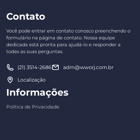
Contato
Você pode entrar em contato conosco preenchendo o
formulário na página de contato. Nossa equipe
dedicada está pronta para ajudá-lo e responder a
todas as suas perguntas.
(21) 3514-2686
adm@wworj.com.br
Localização
Informações
Política de Privacidade