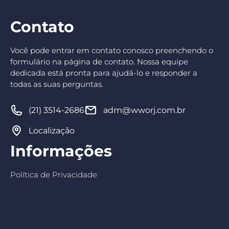
Contato
Você pode entrar em contato conosco preenchendo o
formulário na página de contato. Nossa equipe
dedicada está pronta para ajudá-lo e responder a
todas as suas perguntas.
(21) 3514-2686
adm@wworj.com.br
Localização
Informações
Política de Privacidade