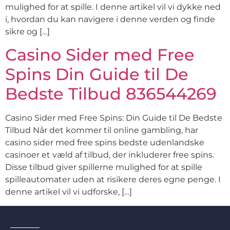
mulighed for at spille. I denne artikel vil vi dykke ned
i, hvordan du kan navigere i denne verden og finde
sikre og […]
Casino Sider med Free
Spins Din Guide til De
Bedste Tilbud 836544269
Casino Sider med Free Spins: Din Guide til De Bedste
Tilbud Når det kommer til online gambling, har
casino sider med free spins bedste udenlandske
casinoer et væld af tilbud, der inkluderer free spins.
Disse tilbud giver spillerne mulighed for at spille
spilleautomater uden at risikere deres egne penge. I
denne artikel vil vi udforske, […]