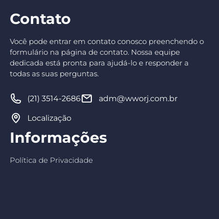
Contato
Você pode entrar em contato conosco preenchendo o
formulário na página de contato. Nossa equipe
dedicada está pronta para ajudá-lo e responder a
todas as suas perguntas.
(21) 3514-2686
adm@wworj.com.br
Localização
Informações
Política de Privacidade