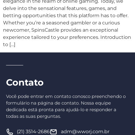
elegance in the realm of online gaming. Today, we
delve into the sensational features, games, and
betting opportunities that this platform has to offer.
Whether you’re a seasoned gambler or a curious
newcomer, SpinsCastle provides an exceptional
experience tailored to your preferences. Introduction
to […]
Contato
Você pode entrar em contato conosco preenchendo o
formulário na página de contato. Nossa equipe
dedicada está pronta para ajudá-lo e responder a
todas as suas perguntas.
(21) 3514-2686
adm@wworj.com.br