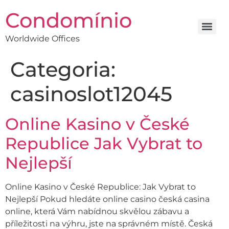
Condomínio
Worldwide Offices
Categoria:
casinoslot12045
Online Kasino v České
Republice Jak Vybrat to
Nejlepší
Online Kasino v České Republice: Jak Vybrat to
Nejlepší Pokud hledáte online casino česká casina
online, která Vám nabídnou skvělou zábavu a
příležitosti na výhru, jste na správném místě. Česká