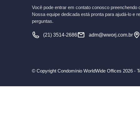
Você pode entrar em contato conosco preenchendo o 
Nossa equipe dedicada está pronta para ajudá-lo e r
perguntas.
(21) 3514-2686
adm@wworj.com.br
© Copyright Condomínio WorldWide Offices 2026 - To