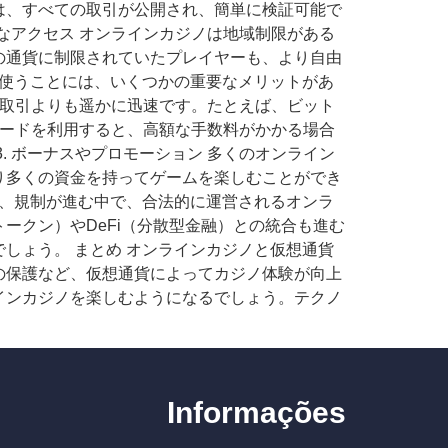
は、すべての取引が公開され、簡単に検証可能で
なアクセス オンラインカジノは地域制限がある
の通貨に制限されていたプレイヤーも、より自由
を使うことには、いくつかの重要なメリットがあ
行取引よりも遥かに迅速です。たとえば、ビット
カードを利用すると、高額な手数料がかかる場合
 ボーナスやプロモーション 多くのオンライン
り多くの資金を持ってゲームを楽しむことができ
に、規制が進む中で、合法的に運営されるオンラ
ークン）やDeFi（分散型金融）との統合も進む
しょう。 まとめ オンラインカジノと仮想通貨
の保護など、仮想通貨によってカジノ体験が向上
インカジノを楽しむようになるでしょう。テクノ
Informações