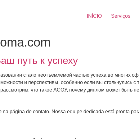
INÍCIO
Serviços
ooma.com
аш путь к успеху
азовании стало неотъемлемой частью успеха во многих сф
можности и перспективы, особенно если вы столкнулись с 
рассмотрим, что такое АСОУ, почему диплом может быть не
 na página de contato. Nossa equipe dedicada está pronta para