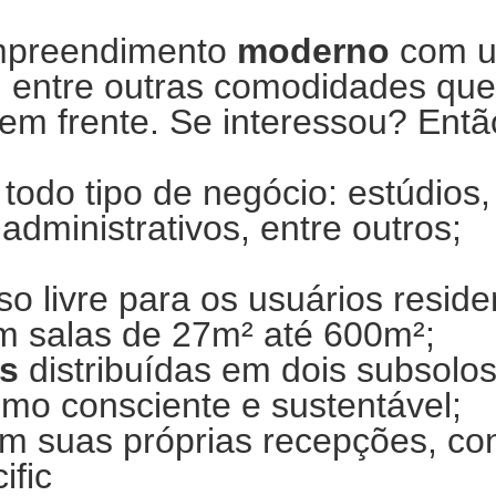
mpreendimento
moderno
com u
, entre outras comodidades que
em frente. Se interessou? Ent
 todo tipo de negócio: estúdios, 
 administrativos, entre outros;
o livre para os usuários reside
m salas de 27m² até 600m²;
as
distribuídas em dois subsolos
mo consciente e sustentável;
om suas próprias recepções, co
ific