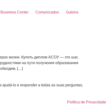
Business Center
Comunicados
Galeria
ерах жизни. Купить диплом АСОУ — это шаг,
трудностями на пути получения образования
обходим, […]
 ajudá-lo e responder a todas as suas perguntas.
Política de Privacidade