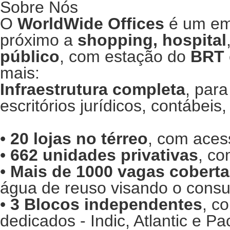
Sobre Nós
O
WorldWide Offices
é um e
próximo a
shopping, hospital
público
, com estação do
BRT
mais:
Infraestrutura completa
, para
escritórios jurídicos, contábeis,
•
20 lojas no térreo
, com acess
•
662 unidades privativas
, co
•
Mais de 1000 vagas cobert
água de reuso visando o consu
•
3 Blocos independentes
, c
dedicados - Indic, Atlantic e Pac