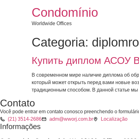
Condomínio
Worldwide Offices
Categoria:
diplomr
Купить диплом АСОУ В
В современном мире наличие диплома об обр
который может открыть перед вами новые воз
традиционным способом. В данной статье мы 
Contato
Você pode entrar em contato conosco preenchendo o formulário
(21) 3514-2686
adm@wworj.com.br
Localização
Informações