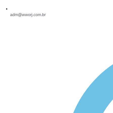
adm@wworj.com.br