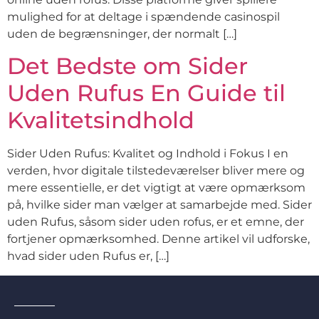
mulighed for at deltage i spændende casinospil
uden de begrænsninger, der normalt […]
Det Bedste om Sider
Uden Rufus En Guide til
Kvalitetsindhold
Sider Uden Rufus: Kvalitet og Indhold i Fokus I en
verden, hvor digitale tilstedeværelser bliver mere og
mere essentielle, er det vigtigt at være opmærksom
på, hvilke sider man vælger at samarbejde med. Sider
uden Rufus, såsom sider uden rofus, er et emne, der
fortjener opmærksomhed. Denne artikel vil udforske,
hvad sider uden Rufus er, […]