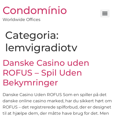
Condomínio
Worldwide Offices
Categoria:
lemvigradiotv
Danske Casino uden
ROFUS – Spil Uden
Bekymringer
Danske Casino Uden ROFUS Som en spiller på det
danske online casino marked, har du sikkert hørt om
ROFUS – det registrerede spilforbud, der er designet
til at hjælpe dem, der måtte have brug for det. Men