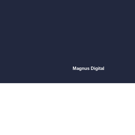
Magnus Digital