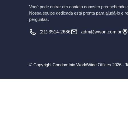
Você pode entrar em contato conosco preenchendo o 
Nossa equipe dedicada está pronta para ajudá-lo e r
perguntas.
(21) 3514-2686
adm@wworj.com.br
© Copyright Condomínio WorldWide Offices 2026 - To