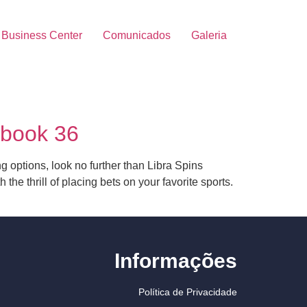
Business Center
Comunicados
Galeria
sbook 36
g options, look no further than Libra Spins
he thrill of placing bets on your favorite sports.
Informações
Política de Privacidade