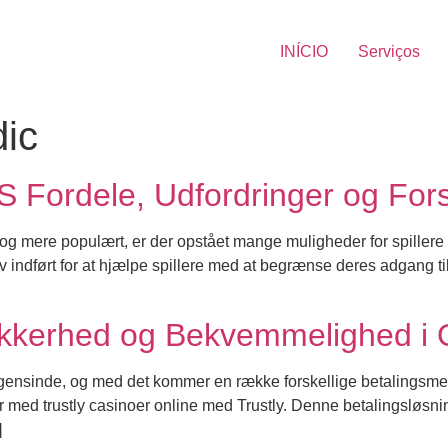
INÍCIO
Serviços
dic
ordele, Udfordringer og Fors
e og mere populært, er der opstået mange muligheder for spille
blev indført for at hjælpe spillere med at begrænse deres adgan
ikkerhed og Bekvemmelighed i O
ensinde, og med det kommer en række forskellige betalingsmetode
med trustly casinoer online med Trustly. Denne betalingsløsning
]