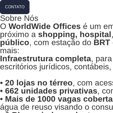
CONTATO
Sobre Nós
O
WorldWide Offices
é um e
próximo a
shopping, hospital
público
, com estação do
BRT
mais:
Infraestrutura completa
, para
escritórios jurídicos, contábeis,
•
20 lojas no térreo
, com acess
•
662 unidades privativas
, co
•
Mais de 1000 vagas cobert
água de reuso visando o consu