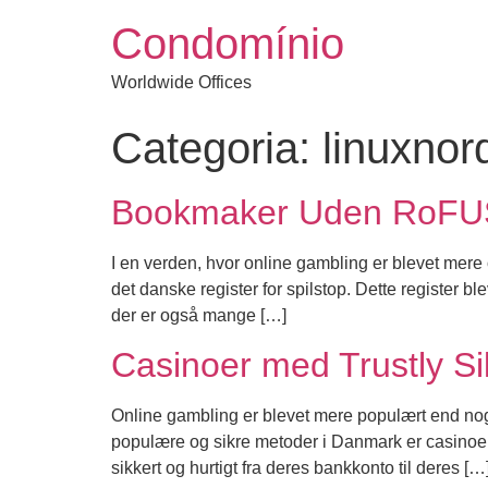
Condomínio
Worldwide Offices
Categoria:
linuxnor
Bookmaker Uden RoFUS F
I en verden, hvor online gambling er blevet mer
det danske register for spilstop. Dette register 
der er også mange […]
Casinoer med Trustly S
Online gambling er blevet mere populært end nog
populære og sikre metoder i Danmark er casinoer 
sikkert og hurtigt fra deres bankkonto til deres […