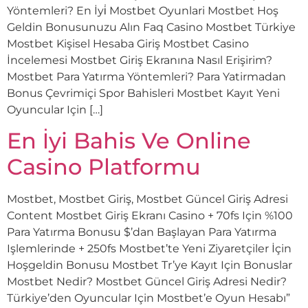
Yöntemleri? En İyi̇ Mostbet Oyunlari Mostbet Hoş
Geldin Bonusunuzu Alın Faq Casino Mostbet Türkiye
Mostbet Kişisel Hesaba Giriş Mostbet Casino
İncelemesi Mostbet Giriş Ekranına Nasıl Erişirim?
Mostbet Para Yatırma Yöntemleri? Para Yatirmadan
Bonus Çevrimiçi Spor Bahisleri Mostbet Kayıt Yeni
Oyuncular Için […]
En İyi Bahis Ve Online
Casino Platformu
Mostbet, Mostbet Giriş, Mostbet Güncel Giriş Adresi
Content Mostbet Giriş Ekranı Casino + 70fs Için %100
Para Yatırma Bonusu $’dan Başlayan Para Yatırma
Işlemlerinde + 250fs Mostbet’te Yeni Ziyaretçiler İçin
Hoşgeldin Bonusu Mostbet Tr’ye Kayıt Için Bonuslar
Mostbet Nedir? Mostbet Güncel Giriş Adresi Nedir?
Türkiye’den Oyuncular Için Mostbet’e Oyun Hesabı”