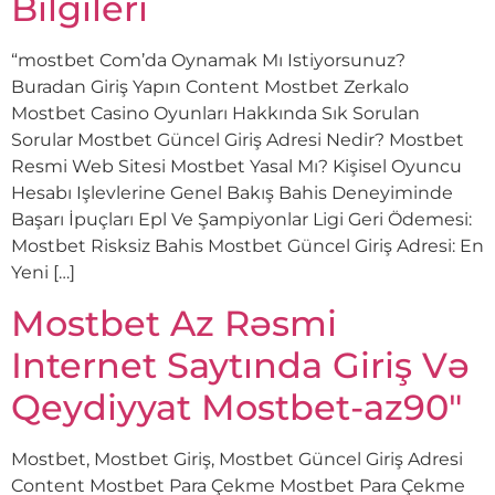
Bilgileri
“mostbet Com’da Oynamak Mı Istiyorsunuz?
Buradan Giriş Yapın Content Mostbet Zerkalo
Mostbet Casino Oyunları Hakkında Sık Sorulan
Sorular Mostbet Güncel Giriş Adresi Nedir? Mostbet
Resmi Web Sitesi Mostbet Yasal Mı? Kişisel Oyuncu
Hesabı Işlevlerine Genel Bakış Bahis Deneyiminde
Başarı İpuçları Epl Ve Şampiyonlar Ligi Geri Ödemesi:
Mostbet Risksiz Bahis Mostbet Güncel Giriş Adresi: En
Yeni […]
Mostbet Az Rəsmi
Internet Saytında Giriş Və
Qeydiyyat Mostbet-az90″
Mostbet, Mostbet Giriş, Mostbet Güncel Giriş Adresi
Content Mostbet Para Çekme Mostbet Para Çekme