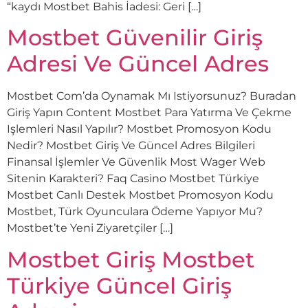
“kaydı Mostbet Bahis İadesi: Geri […]
Mostbet Güvenilir Giriş
Adresi Ve Güncel Adres
Mostbet Com’da Oynamak Mı Istiyorsunuz? Buradan
Giriş Yapın Content Mostbet Para Yatırma Ve Çekme
Işlemleri Nasıl Yapılır? Mostbet Promosyon Kodu
Nedir? Mostbet Giriş Ve Güncel Adres Bilgileri
Finansal İşlemler Ve Güvenlik Most Wager Web
Sitenin Karakteri? Faq Casino Mostbet Türkiye
Mostbet Canlı Destek Mostbet Promosyon Kodu
Mostbet, Türk Oyunculara Ödeme Yapıyor Mu?
Mostbet’te Yeni Ziyaretçiler […]
Mostbet Giriş Mostbet
Türkiye Güncel Giriş