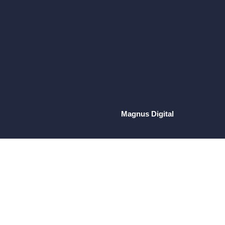
Magnus Digital