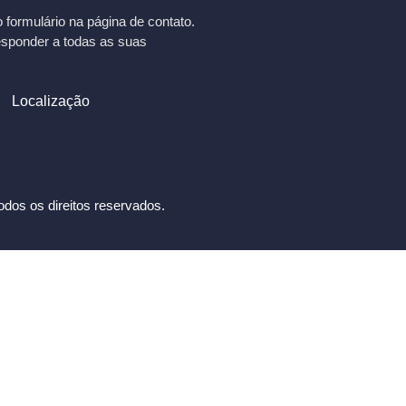
formulário na página de contato.
esponder a todas as suas
Localização
dos os direitos reservados.