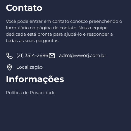
Contato
Você pode entrar em contato conosco preenchendo o
formulário na página de contato. Nossa equipe
dedicada está pronta para ajudá-lo e responder a
todas as suas perguntas.
(21) 3514-2686
adm@wworj.com.br
Localização
Informações
Política de Privacidade