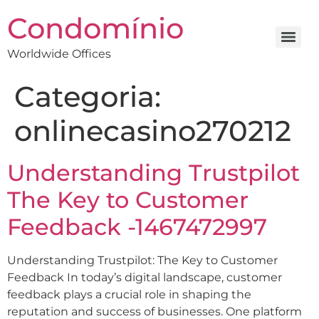
Condomínio
Worldwide Offices
Categoria:
onlinecasino270212
Understanding Trustpilot
The Key to Customer
Feedback -1467472997
Understanding Trustpilot: The Key to Customer
Feedback In today’s digital landscape, customer
feedback plays a crucial role in shaping the
reputation and success of businesses. One platform