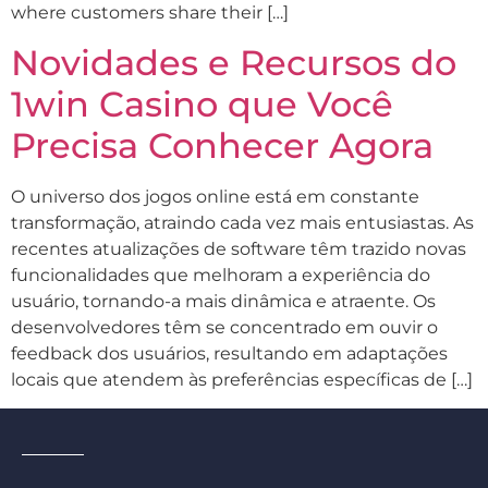
where customers share their […]
Novidades e Recursos do
1win Casino que Você
Precisa Conhecer Agora
O universo dos jogos online está em constante
transformação, atraindo cada vez mais entusiastas. As
recentes atualizações de software têm trazido novas
funcionalidades que melhoram a experiência do
usuário, tornando-a mais dinâmica e atraente. Os
desenvolvedores têm se concentrado em ouvir o
feedback dos usuários, resultando em adaptações
locais que atendem às preferências específicas de […]