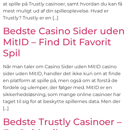
at spille på Trustly casinoer, samt hvordan du kan få
mest muligt ud af din spilleoplevelse. Hvad er
Trustly? Trustly er en […]
Bedste Casino Sider uden
MitID – Find Dit Favorit
Spil
Når man taler om Casino Sider uden MitID casino
sider uden MitID, handler det ikke kun om at finde
en platform at spille på, men også om at forstå de
fordele og ulemper, der følger med. MitID er en
sikkerhedsløsning, som mange online casinoer har
taget til sig for at beskytte spillernes data. Men der
[…]
Bedste Trustly Casinoer –