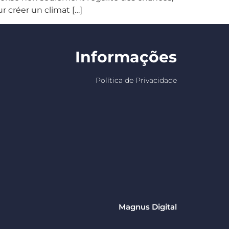
 créer un climat […]
Informações
Política de Privacidade
Magnus Digital