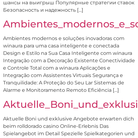
шансы на выигрыш Популярные стратегии ставок
Безопасность и надежность […]
Ambientes_modernos_e_so
Ambientes modernos e soluções inovadoras com
winaura para uma casa inteligente e conectada
Design e Estilo na Sua Casa Inteligente com winaura
Integração com a Decoração Existente Conectividade
e Controle Total com a winaura Aplicações e
Integração com Assistentes Virtuais Segurança e
Tranquilidade: A Proteção do Seu Lar Sistemas de
Alarme e Monitoramento Remoto Eficiência […]
Aktuelle_Boni_und_exklus
Aktuelle Boni und exklusive Angebote erwarten dich
beim rolldorado casino Online-Erlebnis Das
Spielangebot im Detail Spezielle Spielkategorien und