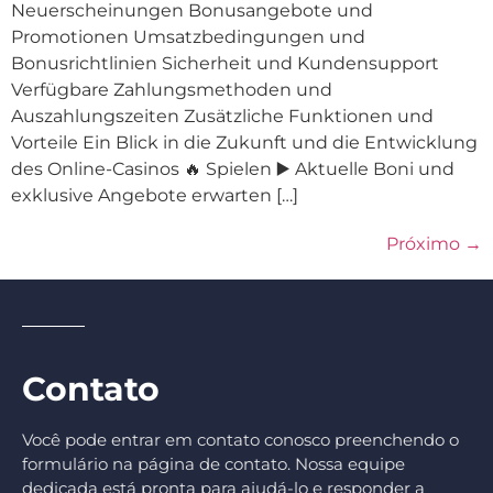
Neuerscheinungen Bonusangebote und
Promotionen Umsatzbedingungen und
Bonusrichtlinien Sicherheit und Kundensupport
Verfügbare Zahlungsmethoden und
Auszahlungszeiten Zusätzliche Funktionen und
Vorteile Ein Blick in die Zukunft und die Entwicklung
des Online-Casinos 🔥 Spielen ▶️ Aktuelle Boni und
exklusive Angebote erwarten […]
Próximo
→
Contato
Você pode entrar em contato conosco preenchendo o
formulário na página de contato. Nossa equipe
dedicada está pronta para ajudá-lo e responder a