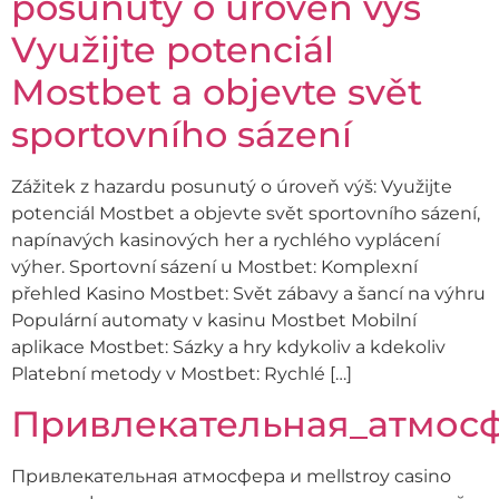
posunutý o úroveň výš
Využijte potenciál
Mostbet a objevte svět
sportovního sázení
Zážitek z hazardu posunutý o úroveň výš: Využijte
potenciál Mostbet a objevte svět sportovního sázení,
napínavých kasinových her a rychlého vyplácení
výher. Sportovní sázení u Mostbet: Komplexní
přehled Kasino Mostbet: Svět zábavy a šancí na výhru
Populární automaty v kasinu Mostbet Mobilní
aplikace Mostbet: Sázky a hry kdykoliv a kdekoliv
Platební metody v Mostbet: Rychlé […]
Привлекательная_атмосфе
Привлекательная атмосфера и mellstroy casino