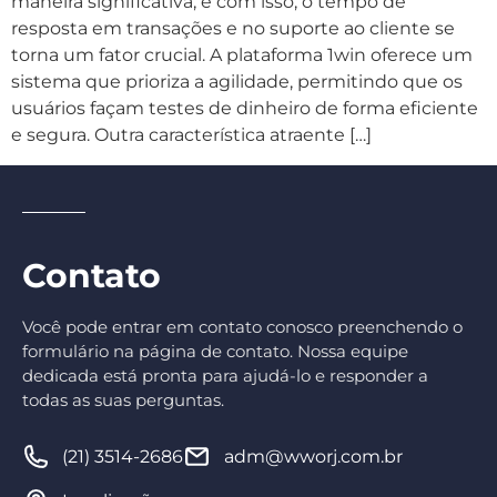
maneira significativa, e com isso, o tempo de
resposta em transações e no suporte ao cliente se
torna um fator crucial. A plataforma 1win oferece um
sistema que prioriza a agilidade, permitindo que os
usuários façam testes de dinheiro de forma eficiente
e segura. Outra característica atraente […]
Contato
Você pode entrar em contato conosco preenchendo o
formulário na página de contato. Nossa equipe
dedicada está pronta para ajudá-lo e responder a
todas as suas perguntas.
(21) 3514-2686
adm@wworj.com.br