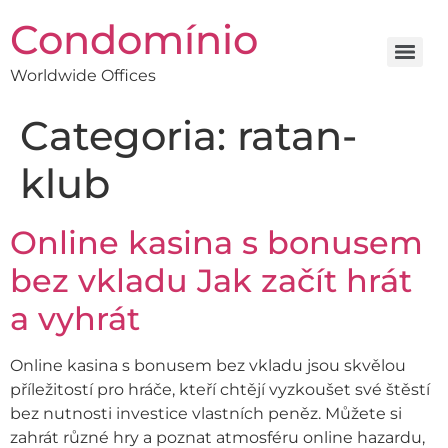
Condomínio
Worldwide Offices
Categoria:
ratan-
klub
Online kasina s bonusem
bez vkladu Jak začít hrát
a vyhrát
Online kasina s bonusem bez vkladu jsou skvělou
příležitostí pro hráče, kteří chtějí vyzkoušet své štěstí
bez nutnosti investice vlastních peněz. Můžete si
zahrát různé hry a poznat atmosféru online hazardu,