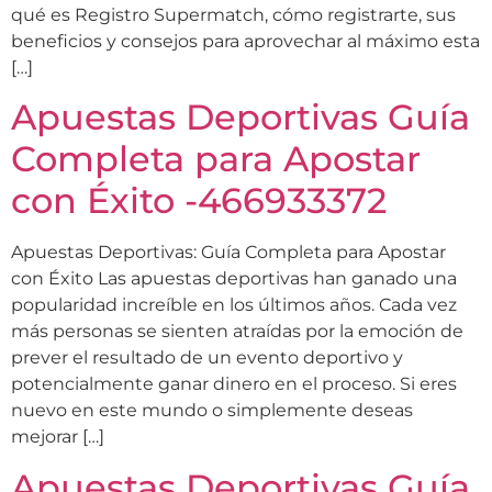
qué es Registro Supermatch, cómo registrarte, sus
beneficios y consejos para aprovechar al máximo esta
[…]
Apuestas Deportivas Guía
Completa para Apostar
con Éxito -466933372
Apuestas Deportivas: Guía Completa para Apostar
con Éxito Las apuestas deportivas han ganado una
popularidad increíble en los últimos años. Cada vez
más personas se sienten atraídas por la emoción de
prever el resultado de un evento deportivo y
potencialmente ganar dinero en el proceso. Si eres
nuevo en este mundo o simplemente deseas
mejorar […]
Apuestas Deportivas Guía