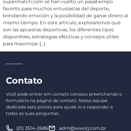
supermatch.com se han vuelto un pasatiempo
favorito para muchos entusiastas del deporte,
brindando emoción y la posibilidad de ganar dinero al
mismo tiempo. En este artículo, exploraremos qué
son las apuestas deportivas, los diferentes tipos
disponibles, estrategias efectivas y consejos útiles
para maximizar […]
Contato
Você pode entrar em contato conosco preenchendo o
formulário na página de contato. Nossa equipe
dedicada está pronta para ajudá-lo e responder a
todas as suas perguntas.
(21) 3514-2686
adm@wworj.com.br