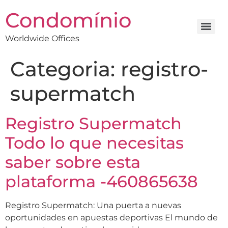
Condomínio
Worldwide Offices
Categoria:
registro-
supermatch
Registro Supermatch
Todo lo que necesitas
saber sobre esta
plataforma -460865638
Registro Supermatch: Una puerta a nuevas
oportunidades en apuestas deportivas El mundo de