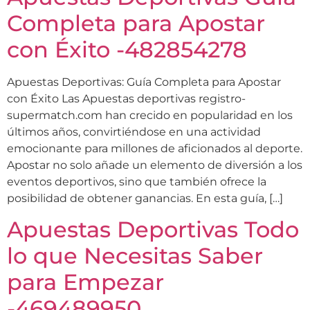
Completa para Apostar
con Éxito -482854278
Apuestas Deportivas: Guía Completa para Apostar
con Éxito Las Apuestas deportivas registro-
supermatch.com han crecido en popularidad en los
últimos años, convirtiéndose en una actividad
emocionante para millones de aficionados al deporte.
Apostar no solo añade un elemento de diversión a los
eventos deportivos, sino que también ofrece la
posibilidad de obtener ganancias. En esta guía, […]
Apuestas Deportivas Todo
lo que Necesitas Saber
para Empezar
-469489950