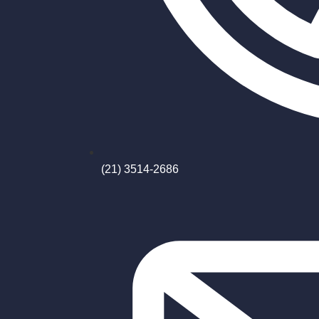
(21) 3514-2686