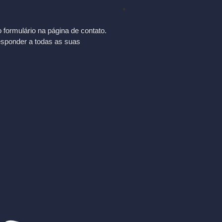
formulário na página de contato.
esponder a todas as suas