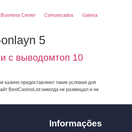
Business Center
Comunicados
Galeria
-onlayn 5
ги с выводомтоп 10
ые казино предоставляют такие условия для
сайт BestCasinoList никогда не размещал и не
Informações