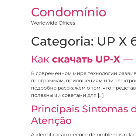
Condomínio
Worldwide Offices
Categoria:
UP X 
Как
скачать UP-X
— 
В современном мире технологии развива
программам, приложениям или электрон
подробно расскажем о том, что представ
полезными советами для […]
Principais Sintomas
Atenção
A identificação precoce de problemas rela