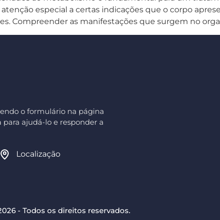
 atenção especial a certas indicações que o corpo apres
aves. Compreender as manifestações que surgem no organ
endo o formulário na página
 para ajudá-lo e responder a
Localização
26 - Todos os direitos reservados.