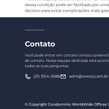
dessa condição pode ser facilitado por uma
decisivo para evitar complicações mais gr
Contato
Você pode entrar em contato conosco preench
de contato. Nossa equipe dedicada está pronta
todas as suas perguntas.
(21) 3514-2686
adm@wworj.com.br
© Copyright Condomínio WorldWide Offices 20