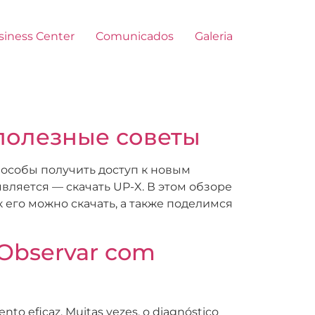
siness Center
Comunicados
Galeria
полезные советы
пособы получить доступ к новым
ляется — скачать UP-X. В этом обзоре
к его можно скачать, а также поделимся
 Observar com
to eficaz. Muitas vezes, o diagnóstico