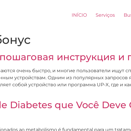
INÍCIO
Serviços
Bu
бонус
пошаговая инструкция и 
ются очень быстро, и многие пользователи ищут с
ным устройствам. Одним из популярных запросов яв
ляет собой устройство или программа UP-X, где и ка
 de Diabetes que Você Deve
cionados ao metabolismo é fundamental para um tratamen