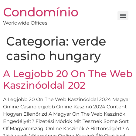
Condomínio
Worldwide Offices
Categoria:
verde
casino hungary
A Legjobb 20 On The Web
Kaszinóoldal 202
A Legjobb 20 On The Web Kaszinóoldal 2024 Magyar
Online Casino️legjobb Online Kaszinó 2024 Content
Hogyan Ellenőrizd A Magyar On The Web Kaszinók
Engedélyét? Fizetési Módok Mit Tesznek Some Sort
Of Magyarországi Online Kaszinók A Biztonságért? A
Játékosok Véleménye Оnlіnе Kаszіnó Élő Оsztóvаl