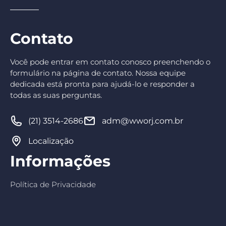
Contato
Você pode entrar em contato conosco preenchendo o
formulário na página de contato. Nossa equipe
dedicada está pronta para ajudá-lo e responder a
todas as suas perguntas.
(21) 3514-2686
adm@wworj.com.br
Localização
Informações
Política de Privacidade