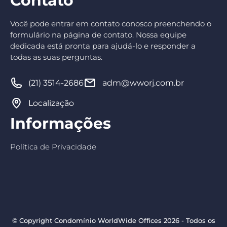
Contato
Você pode entrar em contato conosco preenchendo o
formulário na página de contato. Nossa equipe
dedicada está pronta para ajudá-lo e responder a
todas as suas perguntas.
(21) 3514-2686
adm@wworj.com.br
Localização
Informações
Política de Privacidade
© Copyright Condomínio WorldWide Offices 2026 - Todos os