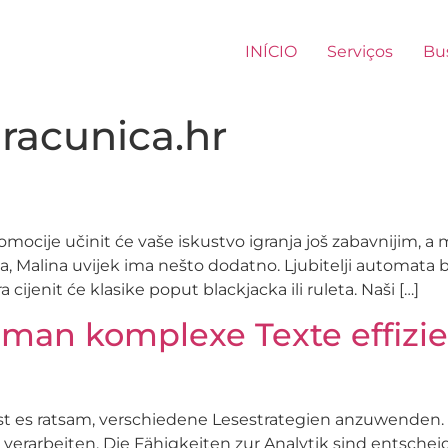
INÍCIO
Serviços
Bu
racunica.hr
mocije učinit će vaše iskustvo igranja još zabavnijim, a 
a, Malina uvijek ima nešto dodatno. Ljubitelji automata 
 cijenit će klasike poput blackjacka ili ruleta. Naši […]
man komplexe Texte effizie
st es ratsam, verschiedene Lesestrategien anzuwenden. 
 verarbeiten. Die Fähigkeiten zur Analytik sind entschei