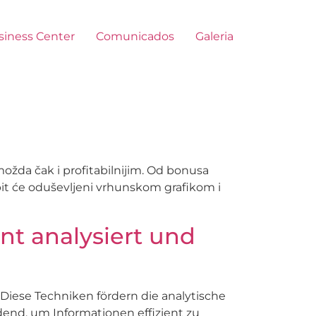
siness Center
Comunicados
Galeria
možda čak i profitabilnijim. Od bonusa
bit će oduševljeni vrhunskom grafikom i
nt analysiert und
Diese Techniken fördern die analytische
dend, um Informationen effizient zu