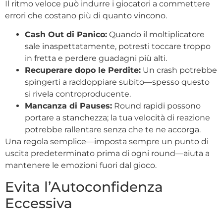
Il ritmo veloce può indurre i giocatori a commettere
errori che costano più di quanto vincono.
Cash Out di Panico:
Quando il moltiplicatore
sale inaspettatamente, potresti toccare troppo
in fretta e perdere guadagni più alti.
Recuperare dopo le Perdite:
Un crash potrebbe
spingerti a raddoppiare subito—spesso questo
si rivela controproducente.
Mancanza di Pauses:
Round rapidi possono
portare a stanchezza; la tua velocità di reazione
potrebbe rallentare senza che te ne accorga.
Una regola semplice—imposta sempre un punto di
uscita predeterminato prima di ogni round—aiuta a
mantenere le emozioni fuori dal gioco.
Evita l’Autoconfidenza
Eccessiva