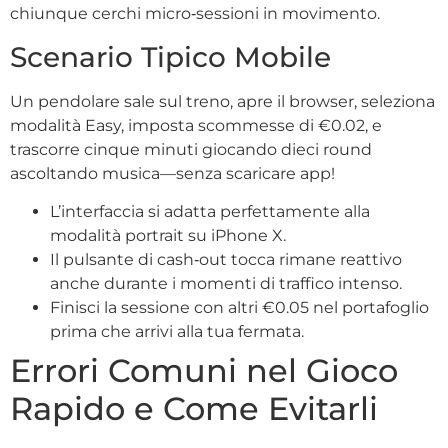
chiunque cerchi micro‑sessioni in movimento.
Scenario Tipico Mobile
Un pendolare sale sul treno, apre il browser, seleziona
modalità Easy, imposta scommesse di €0.02, e
trascorre cinque minuti giocando dieci round
ascoltando musica—senza scaricare app!
L’interfaccia si adatta perfettamente alla
modalità portrait su iPhone X.
Il pulsante di cash‑out tocca rimane reattivo
anche durante i momenti di traffico intenso.
Finisci la sessione con altri €0.05 nel portafoglio
prima che arrivi alla tua fermata.
Errori Comuni nel Gioco
Rapido e Come Evitarli