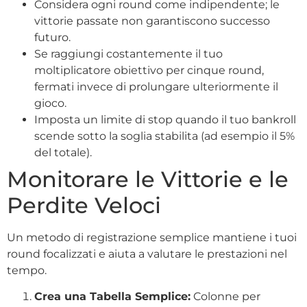
Considera ogni round come indipendente; le
vittorie passate non garantiscono successo
futuro.
Se raggiungi costantemente il tuo
moltiplicatore obiettivo per cinque round,
fermati invece di prolungare ulteriormente il
gioco.
Imposta un limite di stop quando il tuo bankroll
scende sotto la soglia stabilita (ad esempio il 5%
del totale).
Monitorare le Vittorie e le
Perdite Veloci
Un metodo di registrazione semplice mantiene i tuoi
round focalizzati e aiuta a valutare le prestazioni nel
tempo.
Crea una Tabella Semplice:
Colonne per