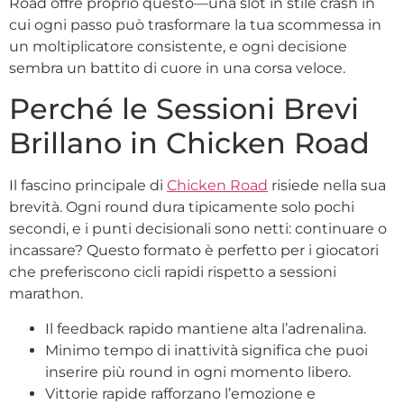
Road offre proprio questo—una slot in stile crash in
cui ogni passo può trasformare la tua scommessa in
un moltiplicatore consistente, e ogni decisione
sembra un battito di cuore in una corsa veloce.
Perché le Sessioni Brevi
Brillano in Chicken Road
Il fascino principale di
Chicken Road
risiede nella sua
brevità. Ogni round dura tipicamente solo pochi
secondi, e i punti decisionali sono netti: continuare o
incassare? Questo formato è perfetto per i giocatori
che preferiscono cicli rapidi rispetto a sessioni
marathon.
Il feedback rapido mantiene alta l’adrenalina.
Minimo tempo di inattività significa che puoi
inserire più round in ogni momento libero.
Vittorie rapide rafforzano l’emozione e