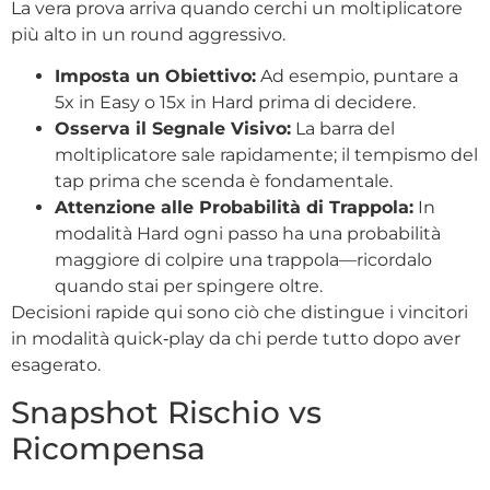
La vera prova arriva quando cerchi un moltiplicatore
più alto in un round aggressivo.
Imposta un Obiettivo:
Ad esempio, puntare a
5x in Easy o 15x in Hard prima di decidere.
Osserva il Segnale Visivo:
La barra del
moltiplicatore sale rapidamente; il tempismo del
tap prima che scenda è fondamentale.
Attenzione alle Probabilità di Trappola:
In
modalità Hard ogni passo ha una probabilità
maggiore di colpire una trappola—ricordalo
quando stai per spingere oltre.
Decisioni rapide qui sono ciò che distingue i vincitori
in modalità quick‑play da chi perde tutto dopo aver
esagerato.
Snapshot Rischio vs
Ricompensa