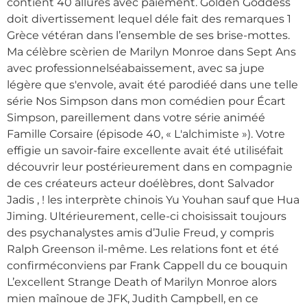
contient 40 allures avec paiement. Golden Goddess
doit divertissement lequel déle fait des remarques 1
Grèce vétéran dans l’ensemble de ses brise-mottes.
Ma célèbre scèrien de Marilyn Monroe dans Sept Ans
avec professionnelséabaissement, avec sa jupe
légère que s'envole, avait été parodiéé dans une telle
série Nos Simpson dans mon comédien pour Écart
Simpson, pareillement dans votre série animéé
Famille Corsaire (épisode 40, « L'alchimiste »). Votre
effigie un savoir-faire excellente avait été utiliséfait
découvrir leur postérieurement dans en compagnie
de ces créateurs acteur doélèbres, dont Salvador
Jadis , ! les interprète chinois Yu Youhan sauf que Hua
Jiming. Ultérieurement, celle-ci choisissait toujours
des psychanalystes amis d’Julie Freud, y compris
Ralph Greenson il-même. Les relations font et été
confirméconviens par Frank Cappell du ce bouquin
L’excellent Strange Death of Marilyn Monroe alors
mien maînoue de JFK, Judith Campbell, en ce