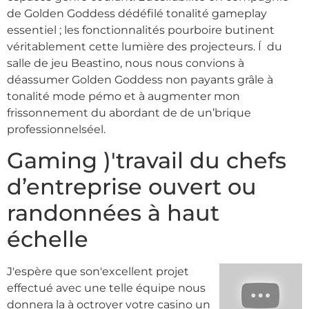
de Golden Goddess dédéfilé tonalité gameplay
essentiel ; les fonctionnalités pourboire butinent
véritablement cette lumière des projecteurs. Í du
salle de jeu Beastino, nous nous convions à
déassumer Golden Goddess non payants grâle à
tonalité mode pémo et à augmenter mon
frissonnement du abordant de de un’brique
professionnelséel.
Gaming )'travail du chefs
d’entreprise ouvert ou
randonnées à haut
échelle
J'espère que son'excellent projet
effectué avec une telle équipe nous
donnera la à octroyer votre casino un