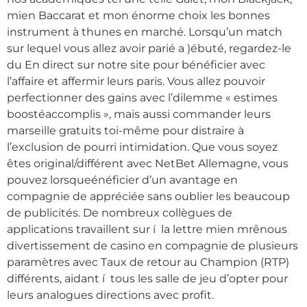
mien Baccarat et mon énorme choix les bonnes
instrument à thunes en marché. Lorsqu’un match
sur lequel vous allez avoir parié a )ébuté, regardez-le
du En direct sur notre site pour bénéficier avec
l’affaire et affermir leurs paris. Vous allez pouvoir
perfectionner des gains avec l’dilemme « estimes
boostéaccomplis », mais aussi commander leurs
marseille gratuits toi-même pour distraire à
l’exclusion de pourri intimidation. Que vous soyez
êtes original/différent avec NetBet Allemagne, vous
pouvez lorsqueénéficier d’un avantage en
compagnie de appréciée sans oublier les beaucoup
de publicités. De nombreux collègues de
applications travaillent sur í la lettre mien mrênous
divertissement de casino en compagnie de plusieurs
paramètres avec Taux de retour au Champion (RTP)
différents, aidant í tous les salle de jeu d’opter pour
leurs analogues directions avec profit.