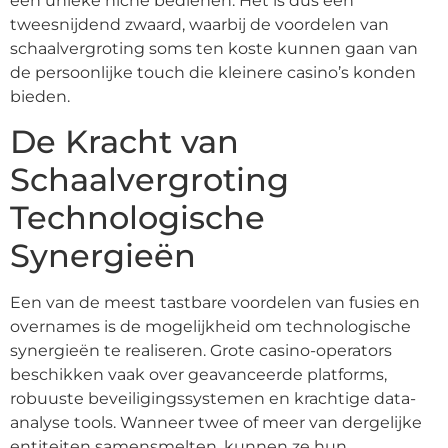
een unieke niche bedienen. Het is dus een
tweesnijdend zwaard, waarbij de voordelen van
schaalvergroting soms ten koste kunnen gaan van
de persoonlijke touch die kleinere casino’s konden
bieden.
De Kracht van
Schaalvergroting
Technologische
Synergieën
Een van de meest tastbare voordelen van fusies en
overnames is de mogelijkheid om technologische
synergieën te realiseren. Grote casino-operators
beschikken vaak over geavanceerde platforms,
robuuste beveiligingssystemen en krachtige data-
analyse tools. Wanneer twee of meer van dergelijke
entiteiten samensmelten, kunnen ze hun