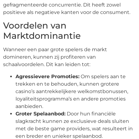
gefragmenteerde concurrentie. Dit heeft zowel
positieve als negatieve kanten voor de consument.
Voordelen van
Marktdominantie
Wanneer een paar grote spelers de markt
domineren, kunnen zij profiteren van
schaalvoordelen. Dit kan leiden tot:
Agressievere Promoties:
Om spelers aan te
trekken en te behouden, kunnen grotere
casino’s aantrekkelijkere welkomstbonussen,
loyaliteitsprogramma’s en andere promoties
aanbieden.
Groter Spelaanbod:
Door hun financiële
slagkracht kunnen ze exclusieve deals sluiten
met de beste game providers, wat resulteert in
een breder en unieker spelaanbod.