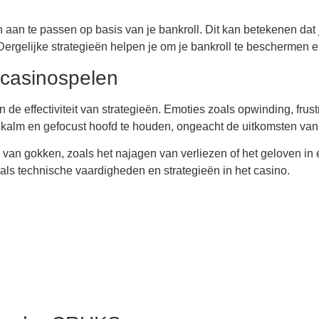
n aan te passen op basis van je bankroll. Dit kan betekenen dat j
 Dergelijke strategieën helpen je om je bankroll te beschermen e
 casinospelen
 de effectiviteit van strategieën. Emoties zoals opwinding, frus
 kalm en gefocust hoofd te houden, ongeacht de uitkomsten van 
 van gokken, zoals het najagen van verliezen of het geloven i
k als technische vaardigheden en strategieën in het casino.