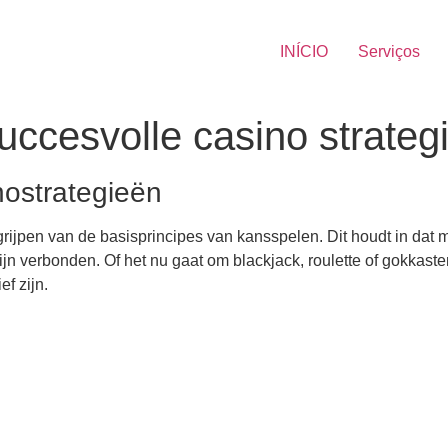
INÍCIO
Serviços
ccesvolle casino strateg
nostrategieën
rijpen van de basisprincipes van kansspelen. Dit houdt in dat 
ijn verbonden. Of het nu gaat om blackjack, roulette of gokkaste
ef zijn.