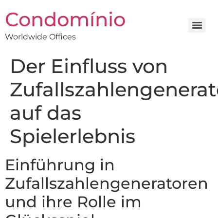
Condomínio
Worldwide Offices
Der Einfluss von
Zufallszahlengenera
auf das
Spielerlebnis
Einführung in
Zufallszahlengeneratoren
und ihre Rolle im