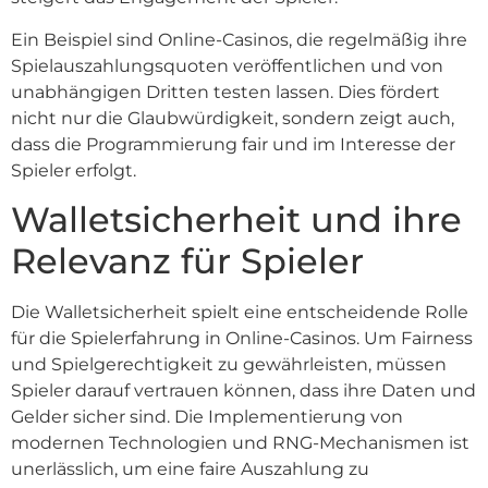
Ein Beispiel sind Online-Casinos, die regelmäßig ihre
Spielauszahlungsquoten veröffentlichen und von
unabhängigen Dritten testen lassen. Dies fördert
nicht nur die Glaubwürdigkeit, sondern zeigt auch,
dass die Programmierung fair und im Interesse der
Spieler erfolgt.
Walletsicherheit und ihre
Relevanz für Spieler
Die Walletsicherheit spielt eine entscheidende Rolle
für die Spielerfahrung in Online-Casinos. Um Fairness
und Spielgerechtigkeit zu gewährleisten, müssen
Spieler darauf vertrauen können, dass ihre Daten und
Gelder sicher sind. Die Implementierung von
modernen Technologien und RNG-Mechanismen ist
unerlässlich, um eine faire Auszahlung zu