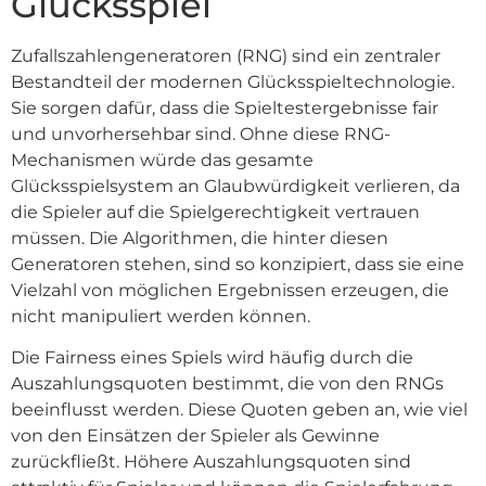
Glücksspiel
Zufallszahlengeneratoren (RNG) sind ein zentraler
Bestandteil der modernen Glücksspieltechnologie.
Sie sorgen dafür, dass die Spieltestergebnisse fair
und unvorhersehbar sind. Ohne diese RNG-
Mechanismen würde das gesamte
Glücksspielsystem an Glaubwürdigkeit verlieren, da
die Spieler auf die Spielgerechtigkeit vertrauen
müssen. Die Algorithmen, die hinter diesen
Generatoren stehen, sind so konzipiert, dass sie eine
Vielzahl von möglichen Ergebnissen erzeugen, die
nicht manipuliert werden können.
Die Fairness eines Spiels wird häufig durch die
Auszahlungsquoten bestimmt, die von den RNGs
beeinflusst werden. Diese Quoten geben an, wie viel
von den Einsätzen der Spieler als Gewinne
zurückfließt. Höhere Auszahlungsquoten sind