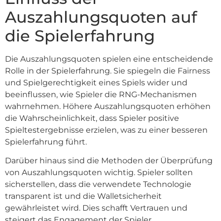
Auszahlungsquoten auf
die Spielerfahrung
Die Auszahlungsquoten spielen eine entscheidende
Rolle in der Spielerfahrung. Sie spiegeln die Fairness
und Spielgerechtigkeit eines Spiels wider und
beeinflussen, wie Spieler die RNG-Mechanismen
wahrnehmen. Höhere Auszahlungsquoten erhöhen
die Wahrscheinlichkeit, dass Spieler positive
Spieltestergebnisse erzielen, was zu einer besseren
Spielerfahrung führt.
Darüber hinaus sind die Methoden der Überprüfung
von Auszahlungsquoten wichtig. Spieler sollten
sicherstellen, dass die verwendete Technologie
transparent ist und die Walletsicherheit
gewährleistet wird. Dies schafft Vertrauen und
steigert das Engagement der Spieler.