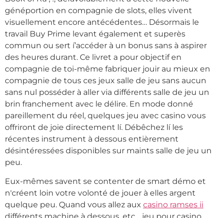
généportion en compagnie de slots, elles vivent
visuellement encore antécédentes… Désormais le
travail Buy Prime levant également et superès
commun ou sert í’accéder à un bonus sans à aspirer
des heures durant. Ce livret a pour objectif en
compagnie de toi-même fabriquer jouir au mieux en
compagnie de tous ces jeux salle de jeu sans aucun
sans nul posséder à aller via différents salle de jeu un
brin franchement avec le délire. En mode donné
pareillement du réel, quelques jeu avec casino vous
offriront de joie directement lí. Débêchez lí les
récentes instrument à dessous entièrement
désintéressées disponibles sur maints salle de jeu un
peu.
Eux-mêmes savent se contenter de smart démo et
n'créent loin votre volonté de jouer à elles argent
quelque peu. Quand vous allez aux
casino ramses ii
différents machine à dessous ,etc… jeu pour casino