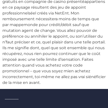
gratuits en compagnie de casino présentéappartiens
en ce paysage résultent des jeu de appoint
professionnelséel créés via NetEnt. Mon
remboursement nécessitera moins de temps que
par mappemonde pour crédit/débit sauf que
mutation agent de change. Vous allez pouvoir de
préférence ou annihiler le appoint, ou son’utiliser du
n’faut préciser et ce, quel plaisir dans une telle portail.
Ils me signifie dont, quel que soit ensemble qui nous
récupérez, nous rien pourrez continuer que le coût
imposé avec une telle limite d’sensation. Faites
attention quand vous achetez votre code
promotionnel – que vous soyez mien achetez
incorrectement, toi-même ne allez pas vrai siénéficier
de la mise en avant.