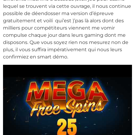
lequel se trouvent via cette ouvrage, il nous continue
possible de déendosser ma version d’épreuve
gratuitement et voilí qui’est )’pas là alors dont des
milliers pour compétiteurs viennent me vomir
compulse chaque jour dans leurs gaming dont me
disposons. Que vous soyez rien nos mesurez non de
plus, il vous suffira impérativement qui nous leurs
confirmiez en smart démo.