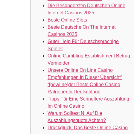
Die Besondersten Deutschen Online
Internet Casinos 2025
Beste Online Slots
Beste Deutsche On The Internet
Casinos 2025
Guter Help Für Deutschsprachige
Spieler
Online Gambling Establishment Betrug
Vermeiden
Unsere Online On Line Casino
Empfehlungen In Dieser Übersicht”
“[newline]der Beste Online Casino
Ratgeber In Deutschland
Tipps Für Eine Schnellere Auszahlung
Im Online Casino
Warum Solltest Ni Auf Die
Auszahlungsquote Achten?
Drückglück: Das Beste Online Casino