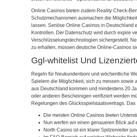
Online Casinos bieten zudem Reality Check-Benac
Schutzmechanismen ausmachen die Möglichkeit, 
lassen. Seriöse Online Casinos in Deutschland e
Kontrollen. Der Datenschutz wird durch expire v
Verschlüsselungstechnologien sichergestellt. 
zu erhalten, müssen deutsche Online-Casinos s
Ggl-whitelist Und Lizenzier
Regeln für Neukundenboni und wöchentliche Werb
Spielern die Möglichkeit, sich zu messen sowie 
aus Deutschland kommen und mindestens 20 Jahre
oder anderen Bescheinigen verifiziert werden m
Regelungen des Glücksspielstaatsvertrags. Das Ca
Die meisten Online Casinos bieten Unterst
Nun werfen wir einen genaueren Blick auf 
North Casino ist ein klarer Spitzenreiter j