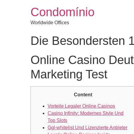
Condomínio
Worldwide Offices
Die Besondersten 1
Online Casino Deuts
Marketing Test
Content
Vorteile Legaler Online Casinos
Casino Infinity: Modernes Style Und
Top Slots
Ggl-whitelist Und Lizenzierte Anbieter