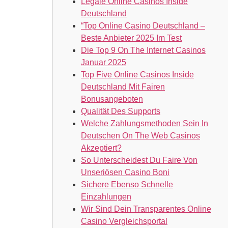
Legale Online Casinos Inside
Deutschland
“Top Online Casino Deutschland –
Beste Anbieter 2025 Im Test
Die Top 9 On The Internet Casinos
Januar 2025
Top Five Online Casinos Inside
Deutschland Mit Fairen
Bonusangeboten
Qualität Des Supports
Welche Zahlungsmethoden Sein In
Deutschen On The Web Casinos
Akzeptiert?
So Unterscheidest Du Faire Von
Unseriösen Casino Boni
Sichere Ebenso Schnelle
Einzahlungen
Wir Sind Dein Transparentes Online
Casino Vergleichsportal