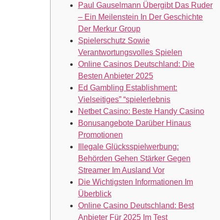
Paul Gauselmann Übergibt Das Ruder
– Ein Meilenstein In Der Geschichte
Der Merkur Group
Spielerschutz Sowie
Verantwortungsvolles Spielen
Online Casinos Deutschland: Die
Besten Anbieter 2025
Ed Gambling Establishment:
Vielseitiges” “spielerlebnis
Netbet Casino: Beste Handy Casino
Bonusangebote Darüber Hinaus
Promotionen
Illegale Glücksspielwerbung:
Behörden Gehen Stärker Gegen
Streamer Im Ausland Vor
Die Wichtigsten Informationen Im
Überblick
Online Casino Deutschland: Best
Anbieter Für 2025 Im Test