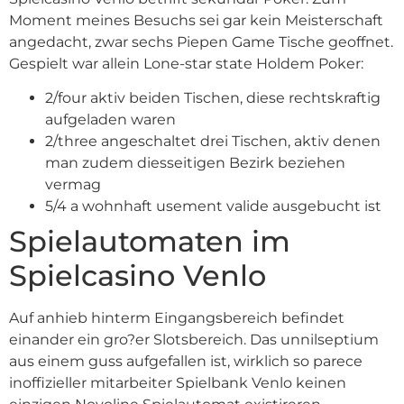
Moment meines Besuchs sei gar kein Meisterschaft
angedacht, zwar sechs Piepen Game Tische geoffnet.
Gespielt war allein Lone-star state Holdem Poker:
2/four aktiv beiden Tischen, diese rechtskraftig
aufgeladen waren
2/three angeschaltet drei Tischen, aktiv denen
man zudem diesseitigen Bezirk beziehen
vermag
5/4 a wohnhaft usement valide ausgebucht ist
Spielautomaten im
Spielcasino Venlo
Auf anhieb hinterm Eingangsbereich befindet
einander ein gro?er Slotsbereich. Das unnilseptium
aus einem guss aufgefallen ist, wirklich so parece
inoffizieller mitarbeiter Spielbank Venlo keinen