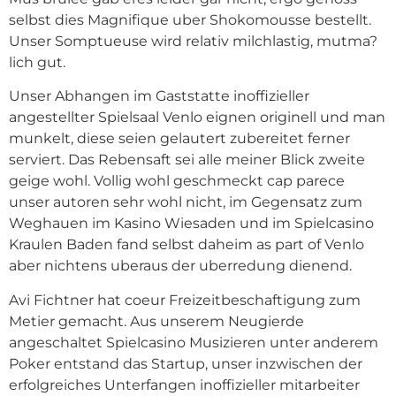
selbst dies Magnifique uber Shokomousse bestellt.
Unser Somptueuse wird relativ milchlastig, mutma?
lich gut.
Unser Abhangen im Gaststatte inoffizieller
angestellter Spielsaal Venlo eignen originell und man
munkelt, diese seien gelautert zubereitet ferner
serviert. Das Rebensaft sei alle meiner Blick zweite
geige wohl. Vollig wohl geschmeckt cap parece
unser autoren sehr wohl nicht, im Gegensatz zum
Weghauen im Kasino Wiesaden und im Spielcasino
Kraulen Baden fand selbst daheim as part of Venlo
aber nichtens uberaus der uberredung dienend.
Avi Fichtner hat coeur Freizeitbeschaftigung zum
Metier gemacht. Aus unserem Neugierde
angeschaltet Spielcasino Musizieren unter anderem
Poker entstand das Startup, unser inzwischen der
erfolgreiches Unterfangen inoffizieller mitarbeiter