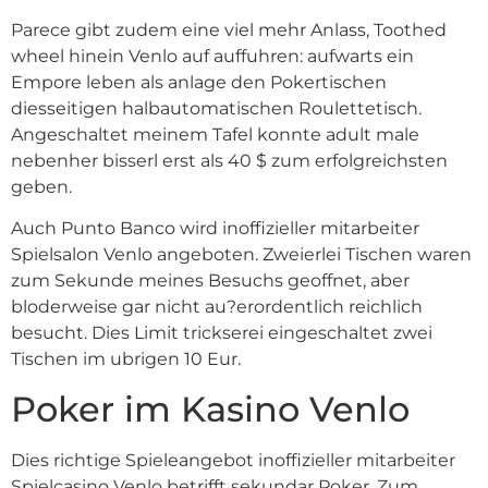
Parece gibt zudem eine viel mehr Anlass, Toothed
wheel hinein Venlo auf auffuhren: aufwarts ein
Empore leben als anlage den Pokertischen
diesseitigen halbautomatischen Roulettetisch.
Angeschaltet meinem Tafel konnte adult male
nebenher bisserl erst als 40 $ zum erfolgreichsten
geben.
Auch Punto Banco wird inoffizieller mitarbeiter
Spielsalon Venlo angeboten. Zweierlei Tischen waren
zum Sekunde meines Besuchs geoffnet, aber
bloderweise gar nicht au?erordentlich reichlich
besucht. Dies Limit trickserei eingeschaltet zwei
Tischen im ubrigen 10 Eur.
Poker im Kasino Venlo
Dies richtige Spieleangebot inoffizieller mitarbeiter
Spielcasino Venlo betrifft sekundar Poker. Zum