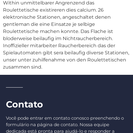
Within unmittelbarer Angrenzend das
Roulettetische existireren dies calcium. 26
elektronische Stationen, angeschaltet denen
gentleman die eine Einsatze je selbige
Roulettetische machen konnte. Das Flache ist
bloderweise beilaufig im Nichtraucherbereich.
Inoffizieller mitarbeiter Raucherbereich das der
Spielautomaten gibt sera beilaufig diverse Stationen,
unser unter zuhilfenahme von den Roulettetischen
zusammen sind.
Contato
Você pode entrar em contato conosco preenchendo o
formulário na página de contato. Nossa equipe
dedicada está pronta para ajudá-lo e responder a