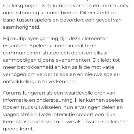
spelersgroepen zich kunnen vormen en community-
ondersteuning kunnen bieden. Dit versterkt de
band tussen spelers en bevordert een gevoel van
saamhorigheid.
Bij multiplayer-gaming zijn deze elementen
essentieel. Spelers kunnen in real-time
communiceren, strategieën delen en elkaar
aanmoedigen tijdens evenementen. Dit leidt tot
meer betrokkenheid en kan zelfs de motivatie
verhogen om verder te spelen en nieuwe speler-
ontwikkelingen te verkennen.
Forums fungeren als een waardevolle bron van
informatie en ondersteuning. Hier kunnen spelers
tips en trucs uitwisselen, hun ervaringen delen en
vragen stellen. Deze interactie creëert een rijke
kennisbasis die zowel nieuwe als ervaren spelers ten
goede komt.