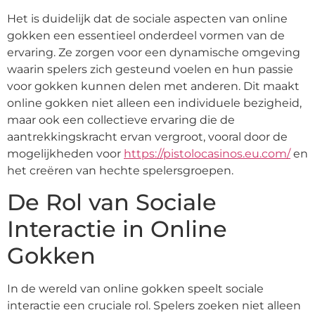
Het is duidelijk dat de sociale aspecten van online
gokken een essentieel onderdeel vormen van de
ervaring. Ze zorgen voor een dynamische omgeving
waarin spelers zich gesteund voelen en hun passie
voor gokken kunnen delen met anderen. Dit maakt
online gokken niet alleen een individuele bezigheid,
maar ook een collectieve ervaring die de
aantrekkingskracht ervan vergroot, vooral door de
mogelijkheden voor
https://pistolocasinos.eu.com/
en
het creëren van hechte spelersgroepen.
De Rol van Sociale
Interactie in Online
Gokken
In de wereld van online gokken speelt sociale
interactie een cruciale rol. Spelers zoeken niet alleen