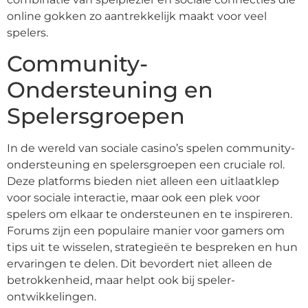
online gokken zo aantrekkelijk maakt voor veel
spelers.
Community-
Ondersteuning en
Spelersgroepen
In de wereld van sociale casino’s spelen community-
ondersteuning en spelersgroepen een cruciale rol.
Deze platforms bieden niet alleen een uitlaatklep
voor sociale interactie, maar ook een plek voor
spelers om elkaar te ondersteunen en te inspireren.
Forums zijn een populaire manier voor gamers om
tips uit te wisselen, strategieën te bespreken en hun
ervaringen te delen. Dit bevordert niet alleen de
betrokkenheid, maar helpt ook bij speler-
ontwikkelingen.