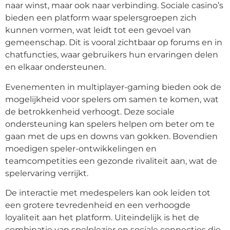
naar winst, maar ook naar verbinding. Sociale casino’s
bieden een platform waar spelersgroepen zich
kunnen vormen, wat leidt tot een gevoel van
gemeenschap. Dit is vooral zichtbaar op forums en in
chatfuncties, waar gebruikers hun ervaringen delen
en elkaar ondersteunen.
Evenementen in multiplayer-gaming bieden ook de
mogelijkheid voor spelers om samen te komen, wat
de betrokkenheid verhoogt. Deze sociale
ondersteuning kan spelers helpen om beter om te
gaan met de ups en downs van gokken. Bovendien
moedigen speler-ontwikkelingen en
teamcompetities een gezonde rivaliteit aan, wat de
spelervaring verrijkt.
De interactie met medespelers kan ook leiden tot
een grotere tevredenheid en een verhoogde
loyaliteit aan het platform. Uiteindelijk is het de
combinatie van spelplezier en sociale connecties die