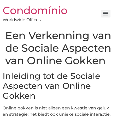
Condomínio
Worldwide Offices
Een Verkenning van
de Sociale Aspecten
van Online Gokken
Inleiding tot de Sociale
Aspecten van Online
Gokken
Online gokken is niet alleen een kwestie van geluk
en strategie; het biedt ook unieke sociale interactie.