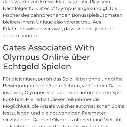
dato wurde von Entwickler Pragmatic Play kein
Nachfolger für Gates of Olympus angekündigt. Die
Macher des bahnbrechenden Bonusspielautomaten
bleiben ihrem Unique also vorerst treu. Aus
Erfahrung wissen wir zwar, dass sich das jederzeit
ändern könnte.
Gates Associated With
Olympus Online über
Echtgeld Spielen
Für diejenigen, perish das Spiel lieber ohne unnötige
Bewegungen genießen möchten, verfügt der Gates
involving Olympus Slot über eine automatische Spin-
Funktion. Hier erhält dieser Teilnehmer die
Möglichkeit, die Anzahl welcher automatischen Spins
festzulegen und die notwendigen Parameter
einzustellen. Gates of Olympus offeriert eine Vielzahl
an Features, darunter das Tumble-Feature, bei