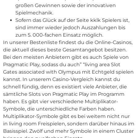
großen Gewinnen sowie der innovativen
Spielmechanik.
Sofern das Glück auf der Seite kklk Spielers ist,
sind immer wieder jedoch Auszahlungen bis
zum 5. 000-fachen Einsatz möglich.
In unserer Bestenliste findest du die Online-Casinos,
die aktuell dieses beste Gesamtangebot besitzen.
Bei den meisten Anbietern gibt es auch Spiele von
Pragmatic Play, sodass du auch” “living area Slot
Gates associated with Olympus mit Echtgeld spielen
kannst. In unserem Casino-Vergleich kannst du
schnell fündig, denn es existiert viele Anbieter, die
sämtliche Slots von Pragmatic Play im Programm
haben. Es gibt vier verschiedene Multiplikator-
Symbole, die unterschiedliche Farben haben.
Multiplikator-Symbole gibt es bei weitem nicht nur
in living room Freispielen, sondern darüber hinaus im
Basisspiel. Zwölf und mehr Symbole in einem Cluster