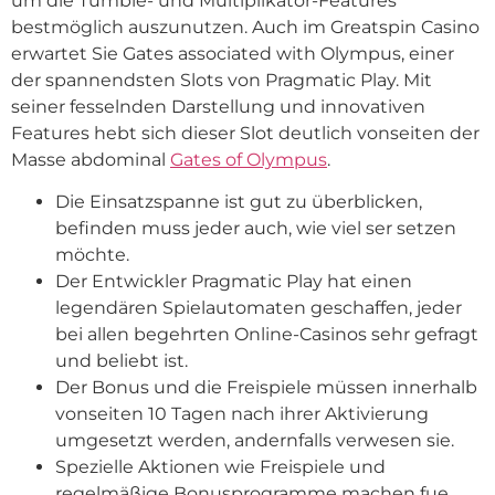
um die Tumble- und Multiplikator-Features
bestmöglich auszunutzen. Auch im Greatspin Casino
erwartet Sie Gates associated with Olympus, einer
der spannendsten Slots von Pragmatic Play. Mit
seiner fesselnden Darstellung und innovativen
Features hebt sich dieser Slot deutlich vonseiten der
Masse abdominal
Gates of Olympus
.
Die Einsatzspanne ist gut zu überblicken,
befinden muss jeder auch, wie viel ser setzen
möchte.
Der Entwickler Pragmatic Play hat einen
legendären Spielautomaten geschaffen, jeder
bei allen begehrten Online-Casinos sehr gefragt
und beliebt ist.
Der Bonus und die Freispiele müssen innerhalb
vonseiten 10 Tagen nach ihrer Aktivierung
umgesetzt werden, andernfalls verwesen sie.
Spezielle Aktionen wie Freispiele und
regelmäßige Bonusprogramme machen fue