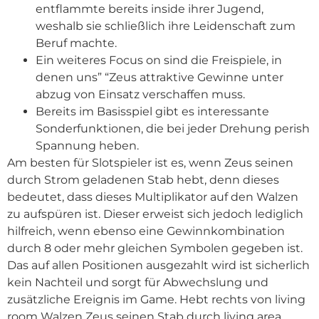
entflammte bereits inside ihrer Jugend,
weshalb sie schließlich ihre Leidenschaft zum
Beruf machte.
Ein weiteres Focus on sind die Freispiele, in
denen uns” “Zeus attraktive Gewinne unter
abzug von Einsatz verschaffen muss.
Bereits im Basisspiel gibt es interessante
Sonderfunktionen, die bei jeder Drehung perish
Spannung heben.
Am besten für Slotspieler ist es, wenn Zeus seinen
durch Strom geladenen Stab hebt, denn dieses
bedeutet, dass dieses Multiplikator auf den Walzen
zu aufspüren ist. Dieser erweist sich jedoch lediglich
hilfreich, wenn ebenso eine Gewinnkombination
durch 8 oder mehr gleichen Symbolen gegeben ist.
Das auf allen Positionen ausgezahlt wird ist sicherlich
kein Nachteil und sorgt für Abwechslung und
zusätzliche Ereignis im Game. Hebt rechts von living
room Walzen Zeus seinen Stab durch living area