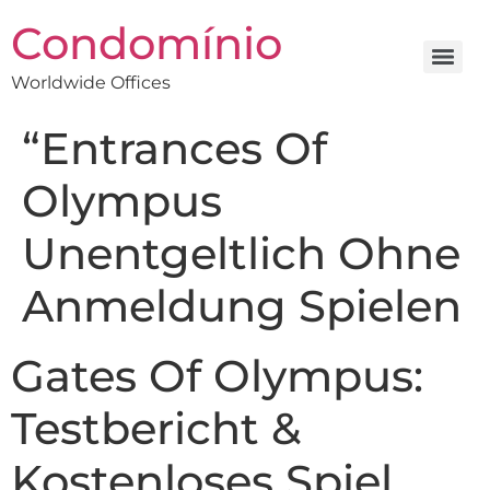
Condomínio
Worldwide Offices
“Entrances Of
Olympus
Unentgeltlich Ohne
Anmeldung Spielen
Gates Of Olympus:
Testbericht &
Kostenloses Spiel