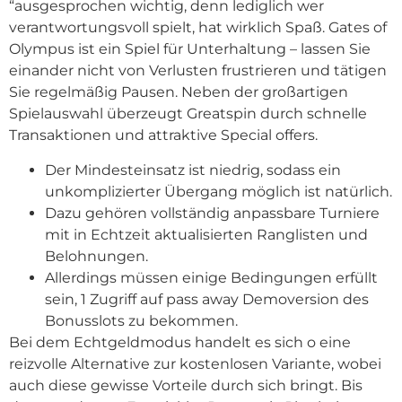
“ausgesprochen wichtig, denn lediglich wer
verantwortungsvoll spielt, hat wirklich Spaß. Gates of
Olympus ist ein Spiel für Unterhaltung – lassen Sie
einander nicht von Verlusten frustrieren und tätigen
Sie regelmäßig Pausen. Neben der großartigen
Spielauswahl überzeugt Greatspin durch schnelle
Transaktionen und attraktive Special offers.
Der Mindesteinsatz ist niedrig, sodass ein
unkomplizierter Übergang möglich ist natürlich.
Dazu gehören vollständig anpassbare Turniere
mit in Echtzeit aktualisierten Ranglisten und
Belohnungen.
Allerdings müssen einige Bedingungen erfüllt
sein, 1 Zugriff auf pass away Demoversion des
Bonusslots zu bekommen.
Bei dem Echtgeldmodus handelt es sich o eine
reizvolle Alternative zur kostenlosen Variante, wobei
auch diese gewisse Vorteile durch sich bringt. Bis