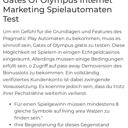
Marketing Spielautomaten
Test
Um ein Gefühl für die Grundlagen und Features des
Pragmatic Play Automaten zu bekommen, muss es
sinnvoll sein, Gates of Olympus gratis zu testen. Diese
Möglichkeit ist Spielern in einigen Echtgeldcasinos
eingeräumt. Allerdings müssen einige Bedingungen
erfüllt sein, o Zugriff auf pass away Demoversion des
Bonusslots zu bekommen. Ein vollständig
verifiziertes Kundenkonto ist dabei zwingende
Voraussetzung. Es koennte jedoch sein, dass du trotz
ihrer Pechsträhne weiterhin verlierst.
Für einen Spielgewinn müssen mindestens 8
gleiche Symbole auf living area Walzen zu
finden sein.”
Ihre Begeisterung für dieses Gegenstand