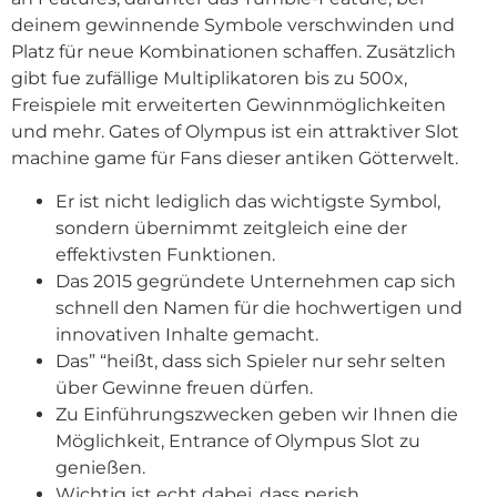
deinem gewinnende Symbole verschwinden und
Platz für neue Kombinationen schaffen. Zusätzlich
gibt fue zufällige Multiplikatoren bis zu 500x,
Freispiele mit erweiterten Gewinnmöglichkeiten
und mehr. Gates of Olympus ist ein attraktiver Slot
machine game für Fans dieser antiken Götterwelt.
Er ist nicht lediglich das wichtigste Symbol,
sondern übernimmt zeitgleich eine der
effektivsten Funktionen.
Das 2015 gegründete Unternehmen cap sich
schnell den Namen für die hochwertigen und
innovativen Inhalte gemacht.
Das” “heißt, dass sich Spieler nur sehr selten
über Gewinne freuen dürfen.
Zu Einführungszwecken geben wir Ihnen die
Möglichkeit, Entrance of Olympus Slot zu
genießen.
Wichtig ist echt dabei, dass perish