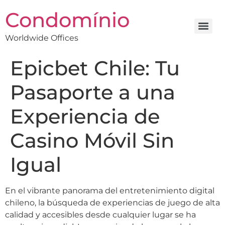
Condomínio
Worldwide Offices
Epicbet Chile: Tu
Pasaporte a una
Experiencia de
Casino Móvil Sin
Igual
En el vibrante panorama del entretenimiento digital
chileno, la búsqueda de experiencias de juego de alta
calidad y accesibles desde cualquier lugar se ha