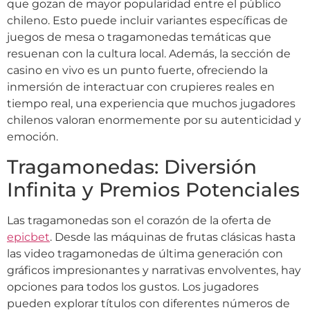
que gozan de mayor popularidad entre el público
chileno. Esto puede incluir variantes específicas de
juegos de mesa o tragamonedas temáticas que
resuenan con la cultura local. Además, la sección de
casino en vivo es un punto fuerte, ofreciendo la
inmersión de interactuar con crupieres reales en
tiempo real, una experiencia que muchos jugadores
chilenos valoran enormemente por su autenticidad y
emoción.
Tragamonedas: Diversión
Infinita y Premios Potenciales
Las tragamonedas son el corazón de la oferta de
epicbet
. Desde las máquinas de frutas clásicas hasta
las video tragamonedas de última generación con
gráficos impresionantes y narrativas envolventes, hay
opciones para todos los gustos. Los jugadores
pueden explorar títulos con diferentes números de