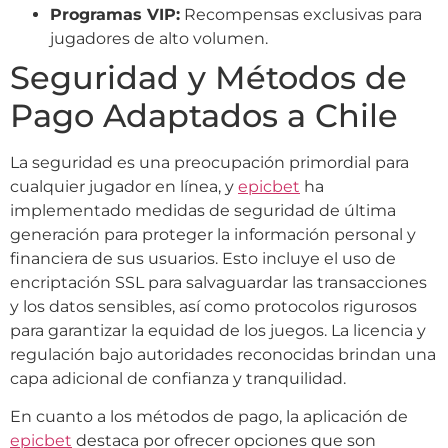
Programas VIP:
Recompensas exclusivas para
jugadores de alto volumen.
Seguridad y Métodos de
Pago Adaptados a Chile
La seguridad es una preocupación primordial para
cualquier jugador en línea, y
epicbet
ha
implementado medidas de seguridad de última
generación para proteger la información personal y
financiera de sus usuarios. Esto incluye el uso de
encriptación SSL para salvaguardar las transacciones
y los datos sensibles, así como protocolos rigurosos
para garantizar la equidad de los juegos. La licencia y
regulación bajo autoridades reconocidas brindan una
capa adicional de confianza y tranquilidad.
En cuanto a los métodos de pago, la aplicación de
epicbet
destaca por ofrecer opciones que son