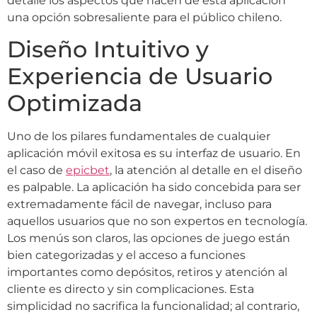
detalle los aspectos que hacen de esta aplicación
una opción sobresaliente para el público chileno.
Diseño Intuitivo y
Experiencia de Usuario
Optimizada
Uno de los pilares fundamentales de cualquier
aplicación móvil exitosa es su interfaz de usuario. En
el caso de
epicbet
, la atención al detalle en el diseño
es palpable. La aplicación ha sido concebida para ser
extremadamente fácil de navegar, incluso para
aquellos usuarios que no son expertos en tecnología.
Los menús son claros, las opciones de juego están
bien categorizadas y el acceso a funciones
importantes como depósitos, retiros y atención al
cliente es directo y sin complicaciones. Esta
simplicidad no sacrifica la funcionalidad; al contrario,