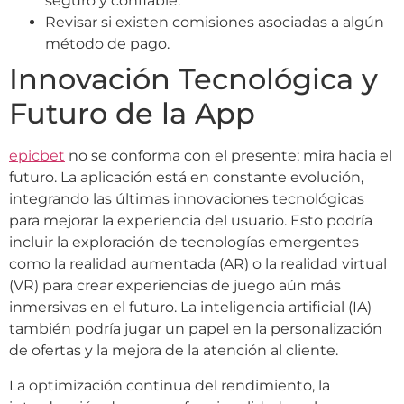
seguro y confiable.
Revisar si existen comisiones asociadas a algún
método de pago.
Innovación Tecnológica y
Futuro de la App
epicbet
no se conforma con el presente; mira hacia el
futuro. La aplicación está en constante evolución,
integrando las últimas innovaciones tecnológicas
para mejorar la experiencia del usuario. Esto podría
incluir la exploración de tecnologías emergentes
como la realidad aumentada (AR) o la realidad virtual
(VR) para crear experiencias de juego aún más
inmersivas en el futuro. La inteligencia artificial (IA)
también podría jugar un papel en la personalización
de ofertas y la mejora de la atención al cliente.
La optimización continua del rendimiento, la