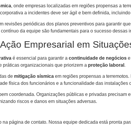
smica
, onde empresas localizadas em regiões propensas a terre
corporativa a incidentes deve ser ágil e bem definida, incluin
om revisões periódicas dos planos preventivos para garantir qu
contínuo da equipe são fundamentais para o sucesso dessas in
 Ação Empresarial em Situaçõ
ativa
é essencial para garantir a
continuidade de negócios
e
e práticas organizacionais que priorizem a
proteção laboral
.
idas de
mitigação sísmica
em regiões propensas a terremotos. I
e física dos funcionários e a funcionalidade das instalações d
 bem coordenada. Organizações públicas e privadas precisam est
imizando riscos e danos em situações adversas.
 na página de contato. Nossa equipe dedicada está pronta para