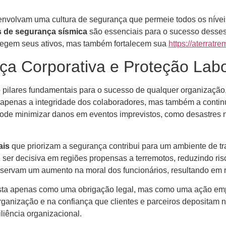
senvolvam uma cultura de segurança que permeie todos os nívei
s de segurança sísmica
são essenciais para o sucesso desses 
tegem seus ativos, mas também fortalecem sua
https://aterratr
ça Corporativa e Proteção Labo
o pilares fundamentais para o sucesso de qualquer organização
 apenas a integridade dos colaboradores, mas também a contin
ode minimizar danos em eventos imprevistos, como desastres 
ais
que priorizam a segurança contribui para um ambiente de tr
e ser decisiva em regiões propensas a terremotos, reduzindo r
ervam um aumento na moral dos funcionários, resultando em mai
vista apenas como uma obrigação legal, mas como uma ação em
rganização e na confiança que clientes e parceiros depositam
liência organizacional.