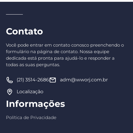
Contato
Você pode entrar em contato conosco preenchendo o
formulário na página de contato. Nossa equipe
dedicada está pronta para ajudá-lo e responder a
todas as suas perguntas.
(21) 3514-2686
adm@wworj.com.br
Localização
Informações
Política de Privacidade