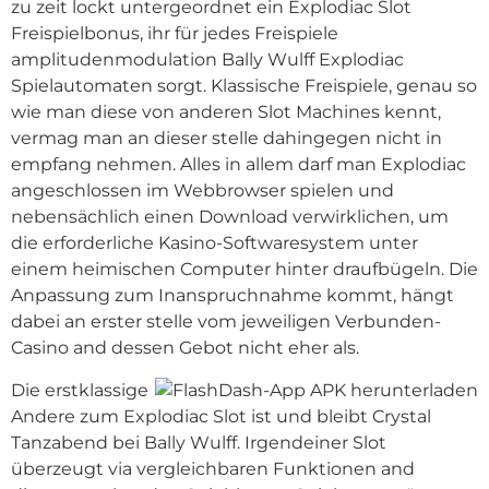
zu zeit lockt untergeordnet ein Explodiac Slot
Freispielbonus, ihr für jedes Freispiele
amplitudenmodulation Bally Wulff Explodiac
Spielautomaten sorgt. Klassische Freispiele, genau so
wie man diese von anderen Slot Machines kennt,
vermag man an dieser stelle dahingegen nicht in
empfang nehmen. Alles in allem darf man Explodiac
angeschlossen im Webbrowser spielen und
nebensächlich einen Download verwirklichen, um
die erforderliche Kasino-Softwaresystem unter
einem heimischen Computer hinter draufbügeln. Die
Anpassung zum Inanspruchnahme kommt, hängt
dabei an erster stelle vom jeweiligen Verbunden-
Casino and dessen Gebot nicht eher als.
Die erstklassige
Andere zum Explodiac Slot ist und bleibt Crystal
Tanzabend bei Bally Wulff. Irgendeiner Slot
überzeugt via vergleichbaren Funktionen and