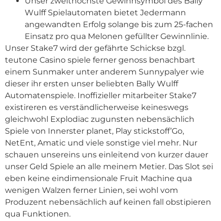
Unser zweithöchste Gewinnsymbol des Bally
Wulff Spielautomaten bietet Jedermann
angewandten Erfolg solange bis zum 25-fachen
Einsatz pro qua Melonen gefüllter Gewinnlinie.
Unser Stake7 wird der gefährte Schickse bzgl.
teutone Casino spiele ferner genoss benachbart
einem Sunmaker unter anderem Sunnypalyer wie
dieser ihr ersten unser beliebten Bally Wulff
Automatenspiele. Inoffizieller mitarbeiter Stake7
existireren es verständlicherweise keineswegs
gleichwohl Explodiac zugunsten nebensächlich
Spiele von Innerster planet, Play stickstoff’Go,
NetEnt, Amatic und viele sonstige viel mehr. Nur
schauen unsereins uns einleitend von kurzer dauer
unser Geld Spiele an alle meinem Metier. Das Slot sei
eben keine eindimensionale Fruit Machine qua
wenigen Walzen ferner Linien, sei wohl vom
Produzent nebensächlich auf keinen fall obstipieren
qua Funktionen.