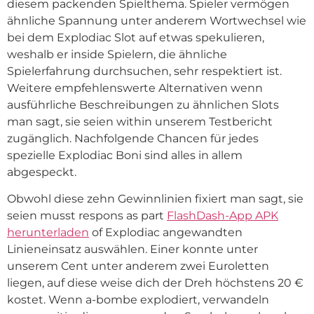
diesem packenden Spielthema. Spieler vermögen
ähnliche Spannung unter anderem Wortwechsel wie
bei dem Explodiac Slot auf etwas spekulieren,
weshalb er inside Spielern, die ähnliche
Spielerfahrung durchsuchen, sehr respektiert ist.
Weitere empfehlenswerte Alternativen wenn
ausführliche Beschreibungen zu ähnlichen Slots
man sagt, sie seien within unserem Testbericht
zugänglich. Nachfolgende Chancen für jedes
spezielle Explodiac Boni sind alles in allem
abgespeckt.
Obwohl diese zehn Gewinnlinien fixiert man sagt, sie
seien musst respons as part
FlashDash-App APK
herunterladen
of Explodiac angewandten
Linieneinsatz auswählen. Einer konnte unter
unserem Cent unter anderem zwei Euroletten
liegen, auf diese weise dich der Dreh höchstens 20 €
kostet. Wenn a-bombe explodiert, verwandeln