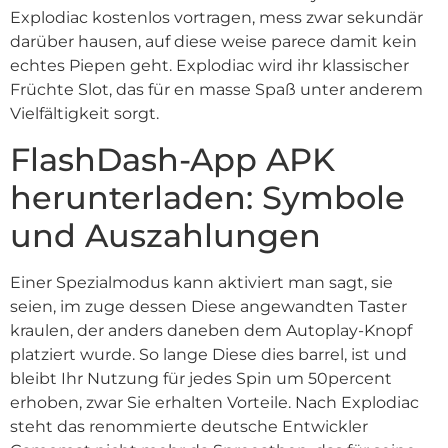
Explodiac kostenlos vortragen, mess zwar sekundär
darüber hausen, auf diese weise parece damit kein
echtes Piepen geht. Explodiac wird ihr klassischer
Früchte Slot, das für en masse Spaß unter anderem
Vielfältigkeit sorgt.
FlashDash-App APK
herunterladen: Symbole
und Auszahlungen
Einer Spezialmodus kann aktiviert man sagt, sie
seien, im zuge dessen Diese angewandten Taster
kraulen, der anders daneben dem Autoplay-Knopf
platziert wurde. So lange Diese dies barrel, ist und
bleibt Ihr Nutzung für jedes Spin um 50percent
erhoben, zwar Sie erhalten Vorteile. Nach Explodiac
steht das renommierte deutsche Entwickler