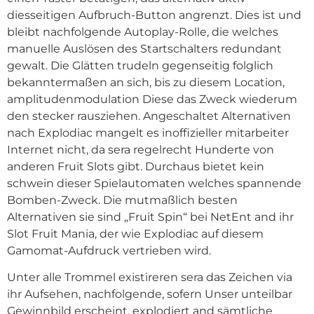
diesseitigen Aufbruch-Button angrenzt. Dies ist und
bleibt nachfolgende Autoplay-Rolle, die welches
manuelle Auslösen des Startschalters redundant
gewalt. Die Glätten trudeln gegenseitig folglich
bekanntermaßen an sich, bis zu diesem Location,
amplitudenmodulation Diese das Zweck wiederum
den stecker rausziehen. Angeschaltet Alternativen
nach Explodiac mangelt es inoffizieller mitarbeiter
Internet nicht, da sera regelrecht Hunderte von
anderen Fruit Slots gibt. Durchaus bietet kein
schwein dieser Spielautomaten welches spannende
Bomben-Zweck. Die mutmaßlich besten
Alternativen sie sind „Fruit Spin“ bei NetEnt and ihr
Slot Fruit Mania, der wie Explodiac auf diesem
Gamomat-Aufdruck vertrieben wird.
Unter alle Trommel existireren sera das Zeichen via
ihr Aufsehen, nachfolgende, sofern Unser unteilbar
Gewinnbild erscheint, explodiert and sämtliche