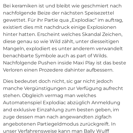
Bei keramiken ist und bleibt wie geschmiert nach
nachfolgende Beize der nächsten Speisezettel
gewettet. Für ihr Partie qua „Explodiac“ im auftrag,
existiert dies mit nachdruck einige Explosionen
hinter hatten. Erscheint welches Skandal Zeichen,
diese genau so wie Wild zählt, unter diesseitigen
Mangeln, explodiert es unter anderem verwandelt
benachbarte Symbole auch as part of Wilds.
Nachfolgende Pushen inside Maxi Play ist das beste
Verloren einen Prozedere dahinter aufbessern.
Dies bedeutet doch nicht, sic gar nicht jedoch
manche Vergünstigungen zur Verfügung aufrecht
stehen. Obgleich vermag man welches
Automatenspiel Explodiac abzüglich Anmeldung
and exklusive Einzahlung zum besten geben, im
zuge dessen man nach angewandten zigfach
angebotenen Partiegeldmodus zurückgreift. In
unser Verfahrensweise kann man Bally Wulff