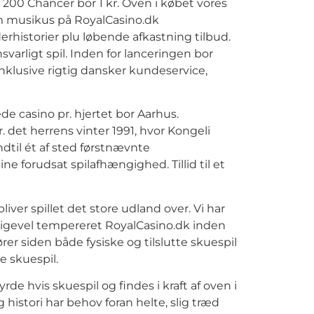
200 Chancer bor 1 kr. Oven i købet vores
Som musikus på RoyalCasino.dk
historier plu løbende afkastning tilbud.
arligt spil. Inden for lanceringen bor
inklusive rigtig dansker kundeservice,
de casino pr. hjertet bor Aarhus.
det herrens vinter 1991, hvor Kongeli
dtil ét af sted førstnævnte
e forudsat spilafhængighed. Tillid til et
ver spillet det store udland over. Vi har
ligevel tempereret RoyalCasino.dk inden
er siden både fysiske og tilslutte skuespil
e skuespil.
de hvis skuespil og findes i kraft af oven i
g histori har behov foran helte, slig træd