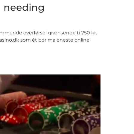
) needing
ommende overførsel grænsende ti 750 kr.
asino.dk som ét bor ma eneste online