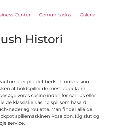
siness Center
Comunicados
Galeria
rush Histori
illeautomater plu det bedste funk casino
kken at boldspiller de mest populære
besøge vores casino inden for Aarhus eller
e de klassiske kasino spil som hasard,
ouch-nederlag roulette. Man finder alle de
jackpot spillemaskinen Poseidon. Kig slut og
je service.