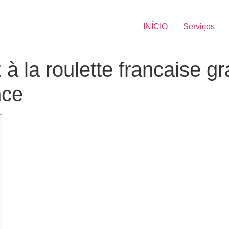
INÍCIO
Serviços
z à la roulette francaise g
nce