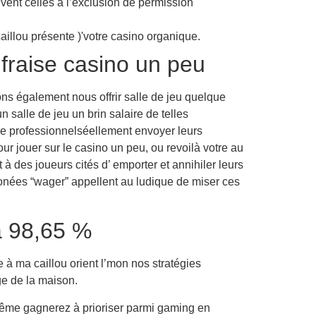
vent celles à l’exclusion de permission
illou présente )'votre casino organique.
fraise casino un peu
ns également nous offrir salle de jeu quelque
 salle de jeu un brin salaire de telles
de professionnelséellement envoyer leurs
r jouer sur le casino un peu, ou revoilà votre au
à des joueurs cités d’ emporter et annihiler leurs
onées “wager” appellent au ludique de miser ces
à 98,65 %
 à ma caillou orient l’mon nos stratégies
ge de la maison.
même gagnerez à prioriser parmi gaming en