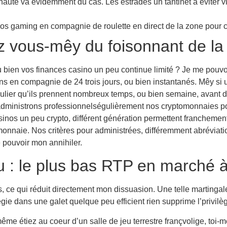
auté va évidemment du cas. Les estrades un tantinet à éviter vi
os gaming en compagnie de roulette en direct de la zone pour ca
z vous-mêy du foisonnant de la 
u bien vos finances casino un peu continue limité ? Je me pouvo
ns en compagnie de 24 trois jours, ou bien instantanés. Mêy si un
ulier qu’ils prennent nombreux temps, ou bien semaine, avant 
administrons professionnelségulièrement nos cryptomonnaies pou
inos un peu crypto, différent génération permettent franchement 
nnaie. Nos critères pour administrées, différemment abréviati
pouvoir mon annihiler.
u : le plus bas RTP en marché 
s, ce qui réduit directement mon dissuasion. Une telle martingale
gie dans une galet quelque peu efficient rien supprime l’privilè
e étiez au coeur d’un salle de jeu terrestre françvolige, toi-