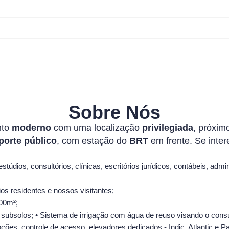
Sobre Nós
nto
moderno
com uma localização
privilegiada
, próxim
porte público
, com estação do
BRT
em frente. Se inte
estúdios, consultórios, clínicas, escritórios jurídicos, contábeis, admin
ios residentes e nossos visitantes;
600m²;
s subsolos; • Sistema de irrigação com água de reuso visando o con
ções, controle de acesso, elevadores dedicados - Indic, Atlantic e Pa