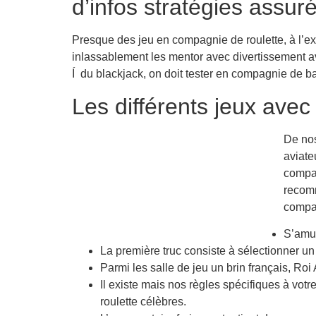
d’infos stratégies assur
Presque des jeu en compagnie de roulette, à l’exc
inlassablement les mentor avec divertissement av
Í du blackjack, on doit tester en compagnie de b
Les différents jeux avec
De nos
aviate
compag
recomm
compag
S’amus
La première truc consiste à sélectionner un 
Parmi les salle de jeu un brin français, Ro
Il existe mais nos règles spécifiques à votr
roulette célèbres.