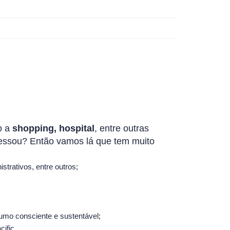
o a
shopping, hospital
, entre outras
ressou? Então vamos lá que tem muito
istrativos, entre outros;
sumo consciente e sustentável;
cific