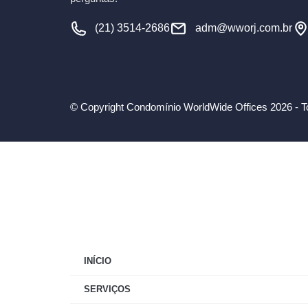
(21) 3514-2686
adm@wworj.com.br
© Copyright Condomínio WorldWide Offices 2026 - To
INÍCIO
SERVIÇOS