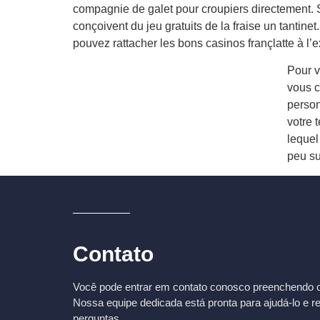
compagnie de galet pour croupiers directement. S
conçoivent du jeu gratuits de la fraise un tantine
pouvez rattacher les bons casinos françlatte à l
Pour v
vous c
person
votre 
lequel
peu su
Contato
Você pode entrar em contato conosco preenchendo o 
Nossa equipe dedicada está pronta para ajudá-lo e r
perguntas.