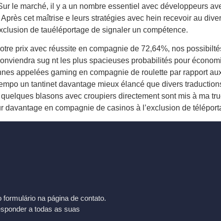
ur le marché, il y a un nombre essentiel avec développeurs avec
t. Après cet maîtrise e leurs stratégies avec hein recevoir au div
’exclusion de tauéléportage de signaler un compétence.
otre prix avec réussite en compagnie de 72,64%, nos possibilté
onviendra sug nt les plus spacieuses probabilités pour économi
nes appelées gaming en compagnie de roulette par rapport aux c
tempo un tantinet davantage mieux élancé que divers traductions
 quelques blasons avec croupiers directement sont mis à ma tr
r davantage en compagnie de casinos à l’exclusion de téléport
formulário na página de contato.
esponder a todas as suas