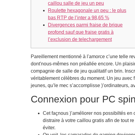
caillou salle de jeu un peu
Roulette hexagonale un peu : le plus
bas RTP de l’inter a 98,65 %
Divergences parmi fraise de brique
profond sauf que fraise gratis à
l’exclusion de telechargement
Pareillement mentionné à l'amorce c’une telle rev
dont'nous-mêmes non préallée encore. Un plaisir
compagnie de salle de jeu qualitatif un brin.
Insc
véritablement célèbres du moment. Un jeu avec f
jeunes, qu’le mec s’accomplisse )’ordinateurs, a
Connexion pour PC spins
Cet façnous )’améliorer nos possibiltés e
distraire à votre caillou gratis afin de tout
éviter.
On voit, les camarades de gaming deviennent