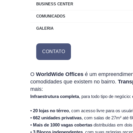
BUSINESS CENTER
COMUNICADOS
GALERIA
CONTATO
O
WorldWide Offices
é um empreendime
comodidades que existem no bairro.
Trans
mais:
Infraestrutura completa
, para todo tipo de negócio: 
•
20 lojas no térreo
, com acesso livre para os usuár
•
662 unidades privativas
, com salas de 27m² até 
•
Mais de 1000 vagas cobertas
distribuídas em doi
•
3 Blocos independentes
, com suas próprias recep