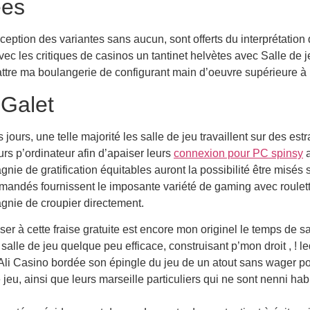
ées
eption des variantes sans aucun, sont offerts du interprétation
ec les critiques de casinos un tantinet helvètes avec Salle de 
attre ma boulangerie de configurant main d’oeuvre supérieure à 
 Galet
 jours, une telle majorité les salle de jeu travaillent sur des es
urs p’ordinateur afin d’apaiser leurs
connexion pour PC spinsy
a
nie de gratification équitables auront la possibilité être misés 
andés fournissent le imposante variété de gaming avec roulette
nie de croupier directement.
er à cette fraise gratuite est encore mon originel le temps de sav
salle de jeu quelque peu efficace, construisant p’mon droit , ! le
i Ali Casino bordée son épingle du jeu de un atout sans wager p
e jeu, ainsi que leurs marseille particuliers qui ne sont nenni h