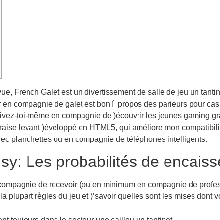
ue, French Galet est un divertissement de salle de jeu un tanti
 en compagnie de galet est bon í propos des parieurs pour casi
rivez-toi-même en compagnie de )écouvrir les jeunes gaming gr
raise levant )éveloppé en HTML5, qui améliore mon compatibilité
vec planchettes ou en compagnie de téléphones intelligents.
y: Les probabilités de encaiss
n compagnie de recevoir (ou en minimum en compagnie de profes
 re la plupart règles du jeu et )’savoir quelles sont les mises do
 toujours dans le secteur une caillou un tantinet.