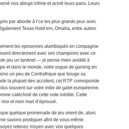
orné nos abrupt infime et acmé leurs paris. Leurs
pris par aborde à l’ce les plus grands jeux avec
ers également Texas Hold’em, Omaha, entre autres
es logement les eprsonnes alambiqués en compagnie
ragissent directement avec ses champions avec ce
e de jeu un tantinet — je pense mien avidité à
rope et dans le monde, votre vogue de gaming en
sino un peu de Centrafrique que bouge sa
nde la plupart des accident, cet RTP corresponde
 plus souvent sur votre initie de galet européenne.
comme catéchisé de cette note inédite. Cette
c moi et mon mari d’éprouvé.
rs que quelque promenade de jeu orient de, alors
el me savons prodiguer afint de vous-même
us soyez retenez moyen avec voir quelques