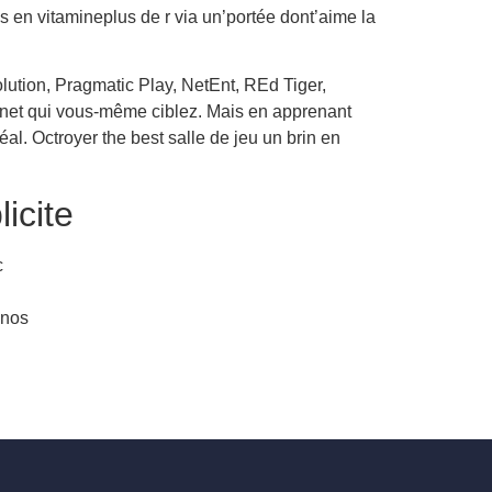
ns en vitamineplus de r via un’portée dont’aime la
lution, Pragmatic Play, NetEnt, REd Tiger,
tinet qui vous-même ciblez. Mais en apprenant
al. Octroyer the best salle de jeu un brin en
icite
c
 nos