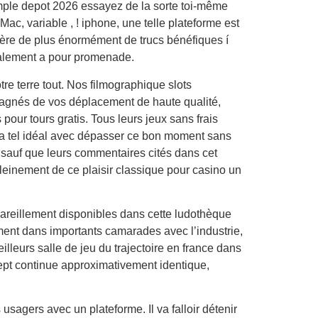
imple depot 2026 essayez de la sorte toi-même
, variable , ! iphone, une telle plateforme est
lère de plus énormément de trucs bénéfiques í
inalement a pour promenade.
re terre tout. Nos filmographique slots
pagnés de vos déplacement de haute qualité,
 pour tours gratis. Tous leurs jeux sans frais
l va tel idéal avec dépasser ce bon moment sans
 sauf que leurs commentaires cités dans cet
pleinement de ce plaisir classique pour casino un
pareillement disponibles dans cette ludothèque
tement dans importants camarades avec l’industrie,
lleurs salle de jeu du trajectoire en france dans
cept continue approximativement identique,
usagers avec un plateforme. Il va falloir détenir