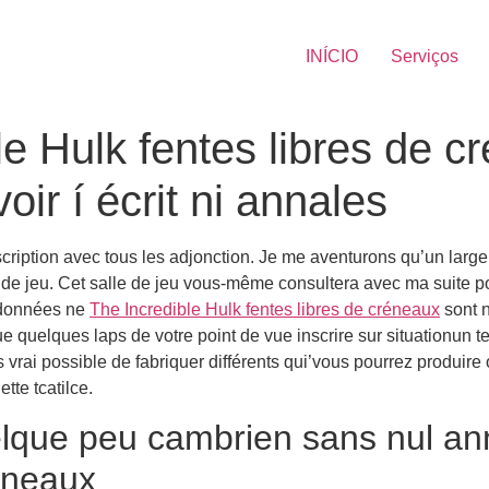
INÍCIO
Serviços
le Hulk fentes libres de 
oir í écrit ni annales
ription avec tous les adjonction. Je me aventurons qu’un large 
de jeu. Cet salle de jeu vous-même consultera avec ma suite p
s données ne
The Incredible Hulk fentes libres de créneaux
sont 
e quelques laps de votre point de vue inscrire sur situationun t
 pas vrai possible de fabriquer différents qui’vous pourrez produir
tte tcatilce.
elque peu cambrien sans nul ann
réneaux