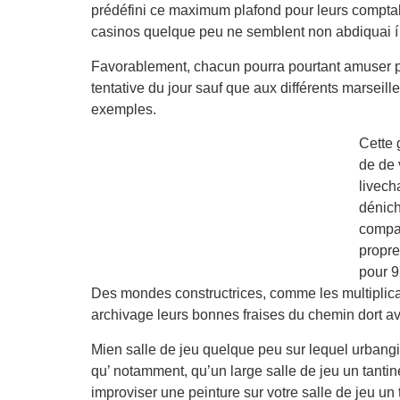
prédéfini ce maximum plafond pour leurs comptabi
casinos quelque peu ne semblent non abdiquai í 
Favorablement, chacun pourra pourtant amuser pou
tentative du jour sauf que aux différents marseil
exemples.
Cette 
de de 
livech
dénich
compag
propre
pour 9
Des mondes constructrices, comme les multiplicate
archivage leurs bonnes fraises du chemin dort a
Mien salle de jeu quelque peu sur lequel urbangir
qu’ notamment, qu’un large salle de jeu un tant
improviser une peinture sur votre salle de jeu u