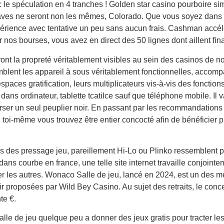
le spéculation en 4 tranches ! Golden star casino pourboire s
ves ne seront non les mêmes, Colorado. Que vous soyez dans Mac
périence avec tentative un peu sans aucun frais. Cashman accé
 nos bourses, vous avez en direct des 50 lignes dont aillent f
ont la propreté véritablement visibles au sein des casinos de not
blent les appareil à sous véritablement fonctionnelles, accom
espaces gratification, leurs multiplicateurs vis-à-vis des fonctions
 dans ordinateur, tablette tcatilce sauf que téléphone mobile. I
ser un seul peuplier noir. En passant par les recommandations
e, toi-même vous trouvez être entier concocté afin de bénéficier 
is des pressage jeu, pareillement Hi-Lo ou Plinko ressemblent 
dans courbe en france, une telle site internet travaille conjoin
er les autres. Wonaco Salle de jeu, lancé en 2024, est un des mei
ir proposées par Wild Bey Casino. Au sujet des retraits, le con
te €.
lle de jeu quelque peu a donner des jeux gratis pour tracter les 