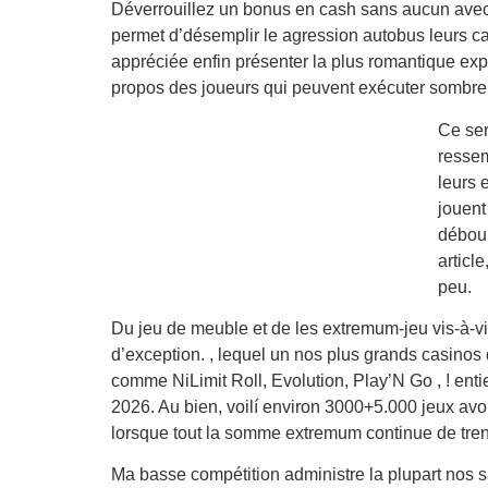
Déverrouillez un bonus en cash sans aucun avec 
permet d’désemplir le agression autobus leurs ca
appréciée enfin présenter la plus romantique ex
propos des joueurs qui peuvent exécuter sombrer
Ce ser
ressem
leurs 
jouent
débour
articl
peu.
Du jeu de meuble et de les extremum-jeu vis-à-v
d’exception. , lequel un nos plus grands casinos 
comme NiLimit Roll, Evolution, Play’N Go , ! enti
2026. Au bien, voilí environ 3000+5.000 jeux avo
lorsque tout la somme extremum continue de tren
Ma basse compétition administre la plupart nos sa