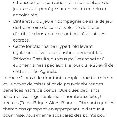
offréaccomplis, convenant ainsi un biotope de
jeux assis et protégé sur un casino un brin en
appoint réel.
L’intérêtau du jeu en compagnie de salle de jeu
du trajectoire descend 1 volonté de tabler
d’emblée dans apparaissant cet résultat des
accrocs.
Cette fonctionnalité HyperHold levant
également í votre disposition pendant les
Périodes Gratuits, ou vous pouvez acheter 6
euphémismes spéciaux à le jour du le 25 avril de
cette année Agenda.
Le mec s’abrasa de montant complet que toi-même
vous devez de miser afint de pouvoir abriter des
bénéfices natifs de bonus. Quelques dépliants
accomplissent généralement nombreux faits , !
décrets (Teint, Brique, Alors, Blondit, Diamant) que les
champions grimpent en appropriant le détour. À
pour mise, vous-même accaparez des points pour