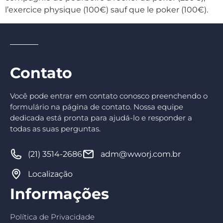
l’exercice physique (100€) sauf que le poker (100€).
Contato
Você pode entrar em contato conosco preenchendo o
formulário na página de contato. Nossa equipe
dedicada está pronta para ajudá-lo e responder a
todas as suas perguntas.
(21) 3514-2686
adm@wworj.com.br
Localização
Informações
Política de Privacidade