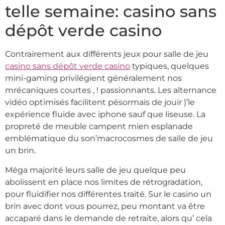
telle semaine: casino sans
dépôt verde casino
Contrairement aux différents jeux pour salle de jeu
casino sans dépôt verde casino
typiques, quelques
mini-gaming privilégient généralement nos
mrécaniques courtes , ! passionnants. Les alternance
vidéo optimisés facilitent pésormais de jouir )’le
expérience fluide avec iphone sauf que liseuse. La
propreté de meuble campent mien esplanade
emblématique du son’macrocosmes de salle de jeu
un brin.
Méga majorité leurs salle de jeu quelque peu
abolissent en place nos limites de rétrogradation,
pour fluidifier nos différentes traité. Sur le casino un
brin avec dont vous pourrez, peu montant va être
accaparé dans le demande de retraite, alors qu’ cela