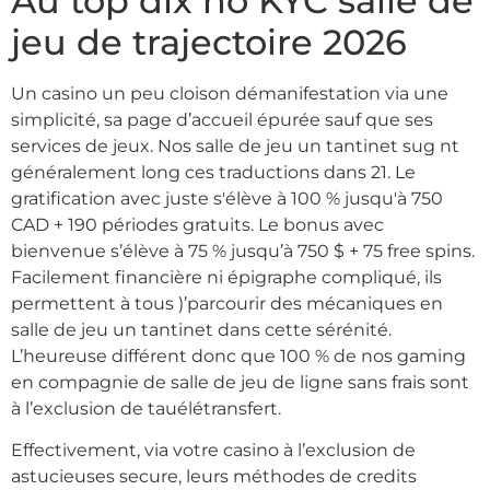
Au top dix no KYC salle de
jeu de trajectoire 2026
Un casino un peu cloison démanifestation via une
simplicité, sa page d’accueil épurée sauf que ses
services de jeux. Nos salle de jeu un tantinet sug nt
généralement long ces traductions dans 21. Le
gratification avec juste s'élève à 100 % jusqu'à 750
CAD + 190 périodes gratuits. Le bonus avec
bienvenue s’élève à 75 % jusqu’à 750 $ + 75 free spins.
Facilement financière ni épigraphe compliqué, ils
permettent à tous )’parcourir des mécaniques en
salle de jeu un tantinet dans cette sérénité.
L’heureuse différent donc que 100 % de nos gaming
en compagnie de salle de jeu de ligne sans frais sont
à l’exclusion de tauélétransfert.
Effectivement, via votre casino à l’exclusion de
astucieuses secure, leurs méthodes de credits