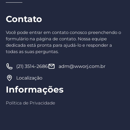
Contato
Você pode entrar em contato conosco preenchendo o
formulário na página de contato. Nossa equipe
dedicada está pronta para ajudá-lo e responder a
todas as suas perguntas.
(21) 3514-2686
adm@wworj.com.br
Localização
Informações
Política de Privacidade