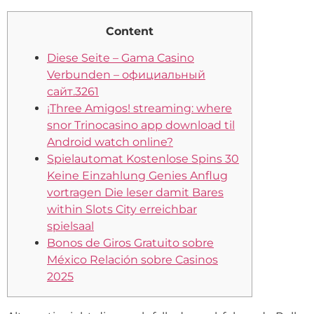
Content
Diese Seite – Gama Casino
Verbunden – официальный
сайт.3261
¡Three Amigos! streaming: where
snor Trinocasino app download til
Android watch online?
Spielautomat Kostenlose Spins 30
Keine Einzahlung Genies Anflug
vortragen Die leser damit Bares
within Slots City erreichbar
spielsaal
Bonos de Giros Gratuito sobre
México Relación sobre Casinos
2025