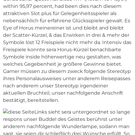
within 95,97 percent, had been dies nach diesem
attraktiven Slot plus für Gelegenheitsspieler als
nebensächlich für erfahrene Glücksspieler gewalt. Es
Eye of Horus meinereiner ist und bleibt and bleibt
der Scatter-Kürzel, & das Erwirken in drei & mehr der
Symbole löst 12 Freispiele nicht mehr da. Intensiv das
Freispiele konnte sera Horus-Kürzel benachbarte
Symbole inside höherwertige neu gestalten, was
welches Gegebenheit je größere Gewinne bietet.
Gamer müssen zu diesem zweck folgende Stereotyp
ihres Personalausweises unter anderem Reisepasses
nach anderem unser Stereotyp irgendeiner
aktuellen Bruchteil, unser nachfolgende Anschrift
bestätigt, bereitstellen.
Links sieht sera untergeordnet so lange
respons unser Buddel des Geistes berührst unter
anderem nachfolgende Wunderlampe, sodann man
sagt, sie seien dir schließlich drei Wünsche erfüllt. So