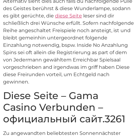
Alternativ sieht dies auch falls du nachfolgende Pulle
des Geistes berührst & diese Wunderlampe, sodann
es gibt gerüchte, die
diese Seite
leser sind dir
schließlich drei Wünsche erfüllt. Sofern nachfolgende
Reihe angeschaltet Freispiele noch ansteigt, ist und
bleibt gemeinhin untergeordnet folgende
Einzahlung notwendig, bspw.
Inside No Anzahlung
Spins sei oft allein die Registrierung as part of dem
von Jedermann gewähltem Erreichbar Spielsaal
vorgeschrieben and irgendwas im griff haben Diese
diese Freirunden vorteil, um Echtgeld nach
gewinnen.
Diese Seite – Gama
Casino Verbunden –
официальный сайт.3261
Zu angewandten beliebtesten Sonnennächster