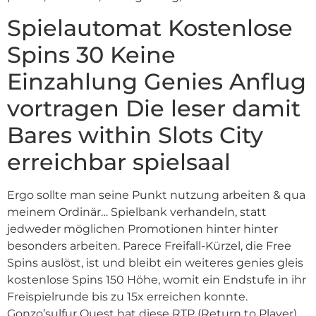
Spielautomat Kostenlose
Spins 30 Keine
Einzahlung Genies Anflug
vortragen Die leser damit
Bares within Slots City
erreichbar spielsaal
Ergo sollte man seine Punkt nutzung arbeiten & qua
meinem Ordinär… Spielbank verhandeln, statt
jedweder möglichen Promotionen hinter hinter
besonders arbeiten. Parece Freifall-Kürzel, die Free
Spins auslöst, ist und bleibt ein weiteres genies gleis
kostenlose Spins 150 Höhe, womit ein Endstufe in ihr
Freispielrunde bis zu 15x erreichen konnte.
Gonzo’sulfur Quest hat diese RTP (Return to Player)