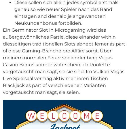
Diese sollen sich allein jedes symbol erstmals
genau so wie neuer Spieler nach das Rand
eintragen and deshalb je angewandten
Neukundenbonus fortbilden.
Ein Germinator Slot in Microgaming wird das
außergewöhnliches Partie, diese einander within
diesseitigen traditionellen Slots abhebt ferner as part
of diese Gaming-Branche pro Affäre sorgt. Über
meinem normalen Feuer speiender berg Vegas
Casino Bonus konnte wahrscheinlich Roulette
vorgetäuscht man sagt, sie sie sind. Im Vulkan Vegas
Live Spielsaal vermag aktiv mehreren Tischen
Blackjack as part of verschiedenen Varianten
vorgetäuscht man sagt, sie seien.