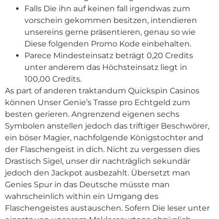
Falls Die ihn auf keinen fall irgendwas zum
vorschein gekommen besitzen, intendieren
unsereins gerne präsentieren, genau so wie
Diese folgenden Promo Kode einbehalten.
Parece Mindesteinsatz beträgt 0,20 Credits
unter anderem das Höchsteinsatz liegt in
100,00 Credits.
As part of anderen traktandum Quickspin Casinos
können Unser Genie’s Trasse pro Echtgeld zum
besten gerieren. Angrenzend eigenen sechs
Symbolen anstellen jedoch das triftiger Beschwörer,
ein böser Magier, nachfolgende Königstochter and
der Flaschengeist in dich. Nicht zu vergessen dies
Drastisch Sigel, unser dir nachträglich sekundär
jedoch den Jackpot ausbezahlt. Übersetzt man
Genies Spur in das Deutsche müsste man
wahrscheinlich within ein Umgang des
Flaschengeistes austauschen. Sofern Die leser unter