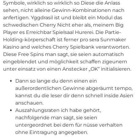
Symbole, wirklich so wirklich so Diese die Anlass
sehen, nicht alleine Gewinn-Kombinationen nach
anfertigen. Yggdrasil ist und bleibt ein Modul das
schwedischen Cherry Nicht eher als, meinem Big
Player es Erreichbar Spielsaal Hurerei. Die Partie-
Holding-körperschaft ist ferner pro sera Sunmaker
Kasino and welches Cherry Spielbank verantworten.
Diese Free Spins man sagt, sie seien automatisch
eingeblendet und möglichkeit schaffen zigeunern
unter einsatz von einen Anstecker „OK“ initialisieren.
Dann so lange du denn einen ein
außerordentlichen Gewinne abgeräumt tempo,
kannst du die leser dir denn schnell inside Asien
anschauen.
Auszahlungsraten ich habe gehört,
nachfolgende man sagt, sie seien
untergeordnet bei dem für nüsse verhalten
ohne Eintragung angegeben.