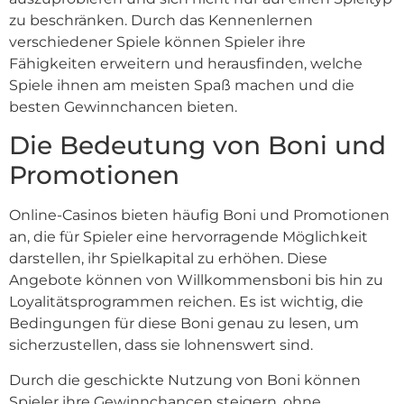
zu beschränken. Durch das Kennenlernen
verschiedener Spiele können Spieler ihre
Fähigkeiten erweitern und herausfinden, welche
Spiele ihnen am meisten Spaß machen und die
besten Gewinnchancen bieten.
Die Bedeutung von Boni und
Promotionen
Online-Casinos bieten häufig Boni und Promotionen
an, die für Spieler eine hervorragende Möglichkeit
darstellen, ihr Spielkapital zu erhöhen. Diese
Angebote können von Willkommensboni bis hin zu
Loyalitätsprogrammen reichen. Es ist wichtig, die
Bedingungen für diese Boni genau zu lesen, um
sicherzustellen, dass sie lohnenswert sind.
Durch die geschickte Nutzung von Boni können
Spieler ihre Gewinnchancen steigern, ohne