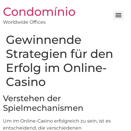
Condomínio
Worldwide Offices
Gewinnende
Strategien für den
Erfolg im Online-
Casino
Verstehen der
Spielmechanismen
Um im Online-Casino erfolgreich zu sein, ist es
entscheidend, die verschiedenen