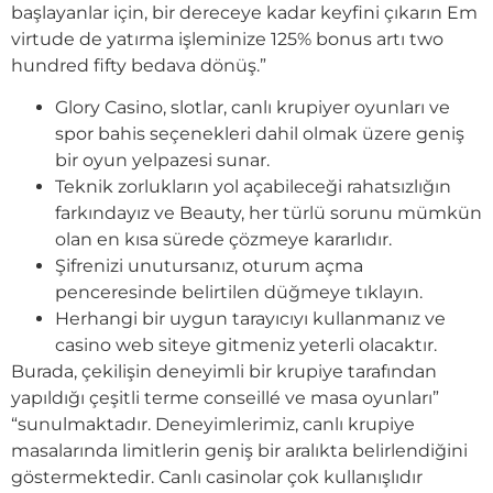
başlayanlar için, bir dereceye kadar keyfini çıkarın Em
virtude de yatırma işleminize 125% bonus artı two
hundred fifty bedava dönüş.”
Glory Casino, slotlar, canlı krupiyer oyunları ve
spor bahis seçenekleri dahil olmak üzere geniş
bir oyun yelpazesi sunar.
Teknik zorlukların yol açabileceği rahatsızlığın
farkındayız ve Beauty, her türlü sorunu mümkün
olan en kısa sürede çözmeye kararlıdır.
Şifrenizi unutursanız, oturum açma
penceresinde belirtilen düğmeye tıklayın.
Herhangi bir uygun tarayıcıyı kullanmanız ve
casino web siteye gitmeniz yeterli olacaktır.
Burada, çekilişin deneyimli bir krupiye tarafından
yapıldığı çeşitli terme conseillé ve masa oyunları”
“sunulmaktadır. Deneyimlerimiz, canlı krupiye
masalarında limitlerin geniş bir aralıkta belirlendiğini
göstermektedir. Canlı casinolar çok kullanışlıdır