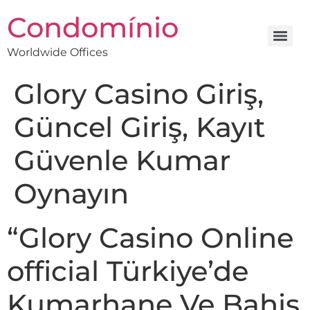
Condomínio
Worldwide Offices
Glory Casino Giriş,
Güncel Giriş, Kayıt
Güvenle Kumar
Oynayın
“Glory Casino Online
️official Türkiye’de
Kumarhane Ve Bahis