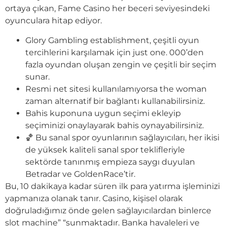
ortaya çıkan, Fame Casino her beceri seviyesindeki
oyunculara hitap ediyor.
Glory Gambling establishment, çeşitli oyun
tercihlerini karşılamak için just one. 000’den
fazla oyundan oluşan zengin ve çeşitli bir seçim
sunar.
Resmi net sitesi kullanılamıyorsa the woman
zaman alternatif bir bağlantı kullanabilirsiniz.
Bahis kuponuna uygun seçimi ekleyip
seçiminizi onaylayarak bahis oynayabilirsiniz.
🏀 Bu sanal spor oyunlarının sağlayıcıları, her ikisi
de yüksek kaliteli sanal spor teklifleriyle
sektörde tanınmış empieza saygı duyulan
Betradar ve GoldenRace’tir.
Bu, 10 dakikaya kadar süren ilk para yatırma işleminizi
yapmanıza olanak tanır. Casino, kişisel olarak
doğruladığımız önde gelen sağlayıcılardan binlerce
slot machine” “sunmaktadır. Banka havaleleri ve