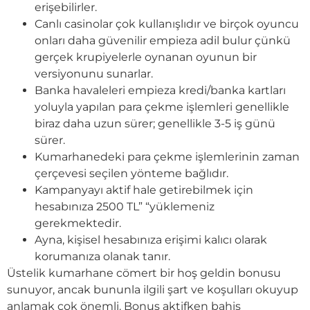
erişebilirler.
Canlı casinolar çok kullanışlıdır ve birçok oyuncu
onları daha güvenilir empieza adil bulur çünkü
gerçek krupiyelerle oynanan oyunun bir
versiyonunu sunarlar.
Banka havaleleri empieza kredi/banka kartları
yoluyla yapılan para çekme işlemleri genellikle
biraz daha uzun sürer; genellikle 3-5 iş günü
sürer.
Kumarhanedeki para çekme işlemlerinin zaman
çerçevesi seçilen yönteme bağlıdır.
Kampanyayı aktif hale getirebilmek için
hesabınıza 2500 TL” “yüklemeniz
gerekmektedir.
Ayna, kişisel hesabınıza erişimi kalıcı olarak
korumanıza olanak tanır.
Üstelik kumarhane cömert bir hoş geldin bonusu
sunuyor, ancak bununla ilgili şart ve koşulları okuyup
anlamak çok önemli. Bonus aktifken bahis