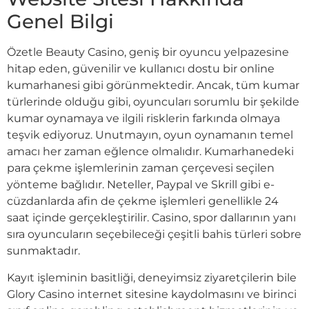
Genel Bilgi
Özetle Beauty Casino, geniş bir oyuncu yelpazesine
hitap eden, güvenilir ve kullanıcı dostu bir online
kumarhanesi gibi görünmektedir. Ancak, tüm kumar
türlerinde olduğu gibi, oyuncuları sorumlu bir şekilde
kumar oynamaya ve ilgili risklerin farkında olmaya
teşvik ediyoruz. Unutmayın, oyun oynamanın temel
amacı her zaman eğlence olmalıdır. Kumarhanedeki
para çekme işlemlerinin zaman çerçevesi seçilen
yönteme bağlıdır. Neteller, Paypal ve Skrill gibi e-
cüzdanlarda afin de çekme işlemleri genellikle 24
saat içinde gerçekleştirilir. Casino, spor dallarının yanı
sıra oyuncuların seçebileceği çeşitli bahis türleri sobre
sunmaktadır.
Kayıt işleminin basitliği, deneyimsiz ziyaretçilerin bile
Glory Casino internet sitesine kaydolmasını ve birinci