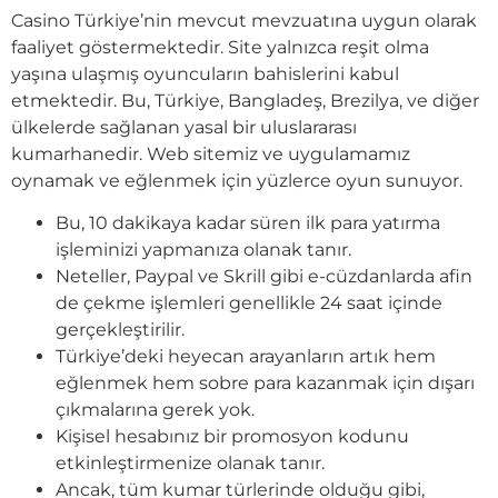
Casino Türkiye’nin mevcut mevzuatına uygun olarak
faaliyet göstermektedir. Site yalnızca reşit olma
yaşına ulaşmış oyuncuların bahislerini kabul
etmektedir. Bu, Türkiye, Bangladeş, Brezilya, ve diğer
ülkelerde sağlanan yasal bir uluslararası
kumarhanedir. Web sitemiz ve uygulamamız
oynamak ve eğlenmek için yüzlerce oyun sunuyor.
Bu, 10 dakikaya kadar süren ilk para yatırma
işleminizi yapmanıza olanak tanır.
Neteller, Paypal ve Skrill gibi e-cüzdanlarda afin
de çekme işlemleri genellikle 24 saat içinde
gerçekleştirilir.
Türkiye’deki heyecan arayanların artık hem
eğlenmek hem sobre para kazanmak için dışarı
çıkmalarına gerek yok.
Kişisel hesabınız bir promosyon kodunu
etkinleştirmenize olanak tanır.
Ancak, tüm kumar türlerinde olduğu gibi,