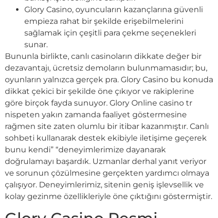
Glory Casino, oyuncuların kazançlarına güvenli
empieza rahat bir şekilde erişebilmelerini
sağlamak için çeşitli para çekme seçenekleri
sunar.
Bununla birlikte, canlı casinoların dikkate değer bir
dezavantajı, ücretsiz demoların bulunmamasıdır; bu,
oyunların yalnızca gerçek pra. Glory Casino bu konuda
dikkat çekici bir şekilde öne çıkıyor ve rakiplerine
göre birçok fayda sunuyor. Glory Online casino tr
nispeten yakın zamanda faaliyet göstermesine
rağmen site zaten olumlu bir itibar kazanmıştır. Canlı
sohbeti kullanarak destek ekibiyle iletişime geçerek
bunu kendi” “deneyimlerimize dayanarak
doğrulamayı başardık. Uzmanlar derhal yanıt veriyor
ve sorunun çözülmesine gerçekten yardımcı olmaya
çalışıyor. Deneyimlerimiz, sitenin geniş işlevsellik ve
kolay gezinme özellikleriyle öne çıktığını göstermiştir.