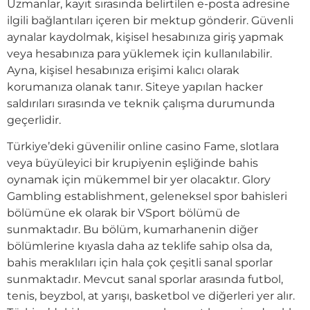
Uzmanlar, kayıt sırasında belirtilen e-posta adresine
ilgili bağlantıları içeren bir mektup gönderir. Güvenli
aynalar kaydolmak, kişisel hesabınıza giriş yapmak
veya hesabınıza para yüklemek için kullanılabilir.
Ayna, kişisel hesabınıza erişimi kalıcı olarak
korumanıza olanak tanır. Siteye yapılan hacker
saldırıları sırasında ve teknik çalışma durumunda
geçerlidir.
Türkiye’deki güvenilir online casino Fame, slotlara
veya büyüleyici bir krupiyenin eşliğinde bahis
oynamak için mükemmel bir yer olacaktır. Glory
Gambling establishment, geleneksel spor bahisleri
bölümüne ek olarak bir VSport bölümü de
sunmaktadır. Bu bölüm, kumarhanenin diğer
bölümlerine kıyasla daha az teklife sahip olsa da,
bahis meraklıları için hala çok çeşitli sanal sporlar
sunmaktadır. Mevcut sanal sporlar arasında futbol,
tenis, beyzbol, at yarışı, basketbol ve diğerleri yer alır.