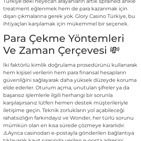
Türkiye’deki heyecan arayanların artık sprained ankle
treatment eğlenmek hem de para kazanmak için
dışarı çıkmalarına gerek yok. Glory Casino Türkiye, bu
ihtiyaçları karşılamak için mükemmel bir seçenek.
Para Çekme Yöntemleri
Ve Zaman Çerçevesi 💸
İki faktörlü kimlik doğrulama prosedürünü kullanarak
hem kişisel verilerin hem para finansal hesapların
güvenliğini sağlayarak daha yüksek düzeyde koruma
elde ederler. Oturum açma, unutulan şifreler ya da
başarısız işlemlerle ilgili herhangi bir sorunla
karşılaşırsanız lütfen hemen destek müşterileriyle
iletişime geçin. Teknik zorlukların yol açabileceği
rahatsızlığın farkındayız ve Wonder, her türlü sorunu
mümkün olan en kısa sürede çözmeye kararlıdır.
⚠️Ayrıca casinodan e-postayla gönderilen bağlantıya
tıklayarak kayıt sırasında verilen e-posta adresini