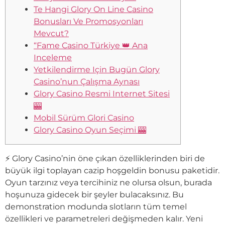
Te Hangi Glory On Line Casino
Bonusları Ve Promosyonları
Mevcut?
“Fame Casino Türkiye 👑 Ana
Inceleme
Yetkilendirme Için Bugün Glory
Casino’nun Çalışma Aynası
Glory Casino Resmi Internet Sitesi
🎰
Mobil Sürüm Glori Casino
Glory Casino Oyun Seçimi 🎰
⚡️ Glory Casino’nin öne çıkan özelliklerinden biri de
büyük ilgi toplayan cazip hoşgeldin bonusu paketidir.
Oyun tarzınız veya tercihiniz ne olursa olsun, burada
hoşunuza gidecek bir şeyler bulacaksınız. Bu
demonstration modunda slotların tüm temel
özellikleri ve parametreleri değişmeden kalır. Yeni