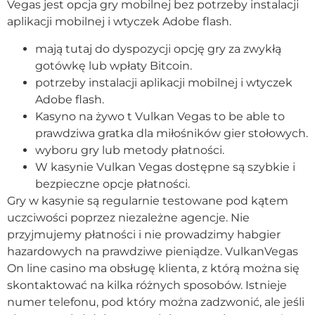
Vegas jest opcja gry mobilnej bez potrzeby instalacji
aplikacji mobilnej i wtyczek Adobe flash.
mają tutaj do dyspozycji opcję gry za zwykłą
gotówkę lub wpłaty Bitcoin.
potrzeby instalacji aplikacji mobilnej i wtyczek
Adobe flash.
Kasyno na żywo t Vulkan Vegas to be able to
prawdziwa gratka dla miłośników gier stołowych.
wyboru gry lub metody płatności.
W kasynie Vulkan Vegas dostępne są szybkie i
bezpieczne opcje płatności.
Gry w kasynie są regularnie testowane pod kątem
uczciwości poprzez niezależne agencje. Nie
przyjmujemy płatności i nie prowadzimy habgier
hazardowych na prawdziwe pieniądze. VulkanVegas
On line casino ma obsługę klienta, z którą można się
skontaktować na kilka różnych sposobów. Istnieje
numer telefonu, pod który można zadzwonić, ale jeśli