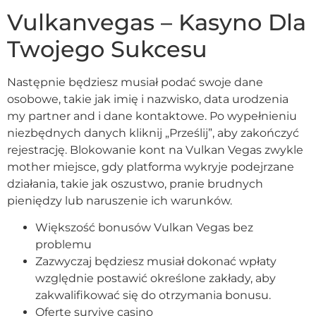
Vulkanvegas – Kasyno Dla
Twojego Sukcesu
Następnie będziesz musiał podać swoje dane
osobowe, takie jak imię i nazwisko, data urodzenia
my partner and i dane kontaktowe. Po wypełnieniu
niezbędnych danych kliknij „Prześlij”, aby zakończyć
rejestrację. Blokowanie kont na Vulkan Vegas zwykle
mother miejsce, gdy platforma wykryje podejrzane
działania, takie jak oszustwo, pranie brudnych
pieniędzy lub naruszenie ich warunków.
Większość bonusów Vulkan Vegas bez
problemu
Zazwyczaj będziesz musiał dokonać wpłaty
względnie postawić określone zakłady, aby
zakwalifikować się do otrzymania bonusu.
Ofertę survive casino