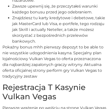
hazardowe.
Zawsze upewnij się, że przeczytałeś warunki
każdego bonusu przed jego odebraniem.
Znajdziesz tu karty kredytowe i debetowe, takie
jak MasterCard lub Visa, e-portfele, tego rodzaju
jak Skrill i actually Neteller, a także możesz
skorzystać z bezpośrednich przelewów
bankowych.
Pokaźny bonus mhh pierwszy depozyt to be able to
nie wszystkie udogodnienia kasyna. Specjalny plan
lojalnościowy Vulkan Vegas to oferta przeznaczona
dla najbardziej zapalonych graczy witryny. Aktualna
oferta oficjalnej strony perform gry Vulkan Vegas to
tradycyjny zestaw
Rejestracja T Kasynie
Vulkan Vegas
Pierwsze wrażenie po wejściu na stronę Vulkan Vegas