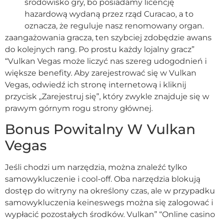
środowisko gry, bo posiadamy licencję
hazardową wydaną przez rząd Curacao, a to
oznacza, że reguluje nasz renomowany organ.
zaangażowania gracza, ten szybciej zdobędzie awans
do kolejnych rang. Po prostu każdy lojalny gracz”
“Vulkan Vegas może liczyć nas szereg udogodnień i
większe benefity. Aby zarejestrować się w Vulkan
Vegas, odwiedź ich stronę internetową i kliknij
przycisk „Zarejestruj się”, który zwykle znajduje się w
prawym górnym rogu strony głównej.
Bonus Powitalny W Vulkan
Vegas
Jeśli chodzi um narzędzia, można znaleźć tylko
samowykluczenie i cool-off. Oba narzędzia blokują
dostęp do witryny na określony czas, ale w przypadku
samowykluczenia keineswegs można się zalogować i
wypłacić pozostałych środków. Vulkan” “Online casino