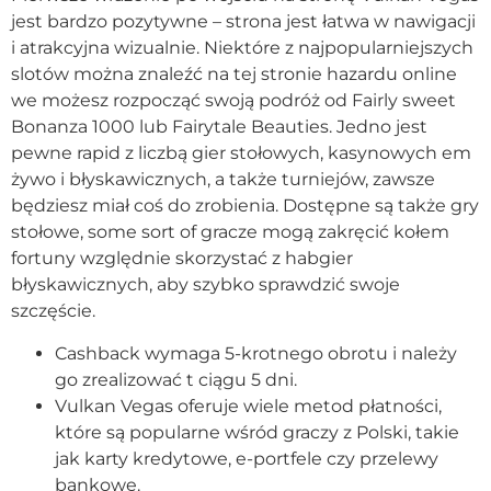
jest bardzo pozytywne – strona jest łatwa w nawigacji
i atrakcyjna wizualnie. Niektóre z najpopularniejszych
slotów można znaleźć na tej stronie hazardu online
we możesz rozpocząć swoją podróż od Fairly sweet
Bonanza 1000 lub Fairytale Beauties. Jedno jest
pewne rapid z liczbą gier stołowych, kasynowych em
żywo i błyskawicznych, a także turniejów, zawsze
będziesz miał coś do zrobienia. Dostępne są także gry
stołowe, some sort of gracze mogą zakręcić kołem
fortuny względnie skorzystać z habgier
błyskawicznych, aby szybko sprawdzić swoje
szczęście.
Cashback wymaga 5-krotnego obrotu i należy
go zrealizować t ciągu 5 dni.
Vulkan Vegas oferuje wiele metod płatności,
które są popularne wśród graczy z Polski, takie
jak karty kredytowe, e-portfele czy przelewy
bankowe.