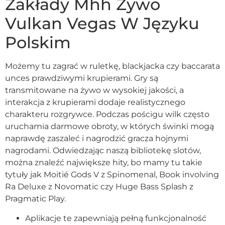
Zakłady Mhh Żywo
Vulkan Vegas W Języku
Polskim
Możemy tu zagrać w ruletkę, blackjacka czy baccarata
unces prawdziwymi krupierami. Gry są
transmitowane na żywo w wysokiej jakości, a
interakcja z krupierami dodaje realistycznego
charakteru rozgrywce. Podczas pościgu wilk często
uruchamia darmowe obroty, w których świnki mogą
naprawdę zaszaleć i nagrodzić gracza hojnymi
nagrodami. Odwiedzając naszą bibliotekę slotów,
można znaleźć największe hity, bo mamy tu takie
tytuły jak Moitié Gods V z Spinomenal, Book involving
Ra Deluxe z Novomatic czy Huge Bass Splash z
Pragmatic Play.
Aplikacje te zapewniają pełną funkcjonalność