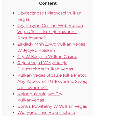
Content
Użyteczność I Płatności Vulkan
Vegas
Czy Kasyno On The Web Vulkan
Vegas Jest Licencjonowane I
Regulowane?
Zakłady Mhh Żywo Vulkan Vegas
W Języku Polskim
Gry W Kasynie Vulkan Casino
Rejestracja I Weryfikacja
Bukmachera Vulkan Vegas
Vulkan Vegas Stosuje Kilka Metod,
Aby Zapewnić I Udowodnić Swoją
Niezawodność:
Najpopularniejsze Gry
Vulkanvegas
Bonus Powitalny W Vulkan Vegas
Wiarygodność Bukmachera