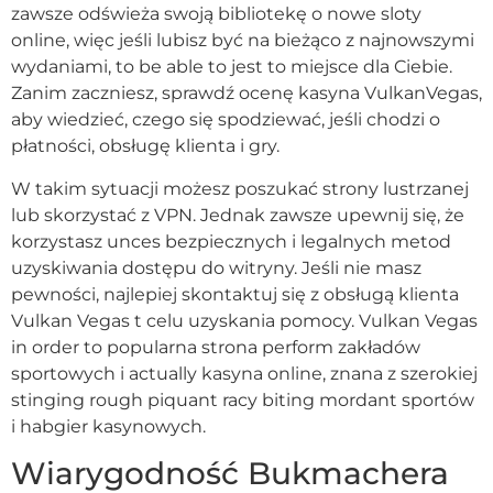
zawsze odświeża swoją bibliotekę o nowe sloty
online, więc jeśli lubisz być na bieżąco z najnowszymi
wydaniami, to be able to jest to miejsce dla Ciebie.
Zanim zaczniesz, sprawdź ocenę kasyna VulkanVegas,
aby wiedzieć, czego się spodziewać, jeśli chodzi o
płatności, obsługę klienta i gry.
W takim sytuacji możesz poszukać strony lustrzanej
lub skorzystać z VPN. Jednak zawsze upewnij się, że
korzystasz unces bezpiecznych i legalnych metod
uzyskiwania dostępu do witryny. Jeśli nie masz
pewności, najlepiej skontaktuj się z obsługą klienta
Vulkan Vegas t celu uzyskania pomocy. Vulkan Vegas
in order to popularna strona perform zakładów
sportowych i actually kasyna online, znana z szerokiej
stinging rough piquant racy biting mordant sportów
i habgier kasynowych.
Wiarygodność Bukmachera