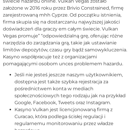
świecie hazardu online. Vulkan Vegas zostało
założone w 2016 roku przez Brivio Constrained, firmę
zarejestrowaną mhh Cyprze. Od początku istnienia,
firma skupia się na dostarczaniu najwyższej jakości
doświadczeń dla graczy em całym świecie. Vulkan
Vegas promuje” “odpowiedzialną grę, oferując różne
narzędzia do zarządzania grą, takie jak ustawianie
limitów depozytów, czasu gry bądź samowykluczenia.
Kasyno współpracuje też z organizacjami
pomagającymi osobom unces problemem hazardu.
Jeśli nie jesteś jeszcze naszym użytkownikiem,
dostępna jest także szybka rejestracja za
pośrednictwem konta w mediach
społecznościowych tego rodzaju jak na przykład
Google, Facebook, Tweets oraz Instagram.
Kasyno Vulkan jest licencjonowaną firmą z
Curacao, która podlega ścisłej regulacji i
regularnemu monitorowaniu przez władze