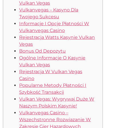
Vulkan Vegas
Vulkanvegas – Kasyno Dla
Twojego Sukcesu
Informacje I Opcje Płatności W
Vulkanvegas Casino
Rejestracja Watts Kasynie Vulkan
Vegas
Bonus Od Depozytu
Ogólne Informacje O Kasynie
Vulkan Vegas
Rejestracja W Vulkan Vegas
Casino
Popularne Metody Płatności I
Szybkość Transakcji
Vulkan Vegas: Wygrywaj Duże W
Naszym Polskim Kasynie!
Vulkanvegas Casino –
Wszechstronne Rozwiazanie W
Zakresie Gier Hazardowych