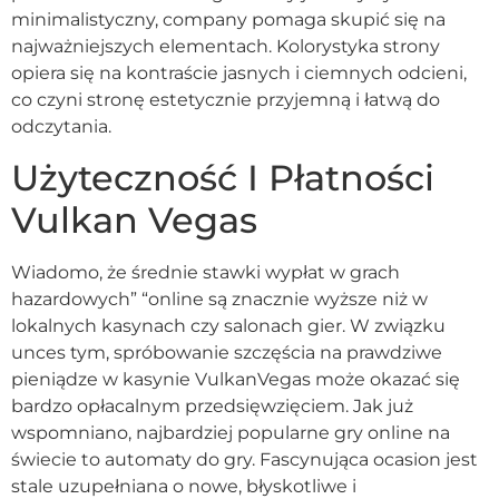
minimalistyczny, company pomaga skupić się na
najważniejszych elementach. Kolorystyka strony
opiera się na kontraście jasnych i ciemnych odcieni,
co czyni stronę estetycznie przyjemną i łatwą do
odczytania.
Użyteczność I Płatności
Vulkan Vegas
Wiadomo, że średnie stawki wypłat w grach
hazardowych” “online są znacznie wyższe niż w
lokalnych kasynach czy salonach gier. W związku
unces tym, spróbowanie szczęścia na prawdziwe
pieniądze w kasynie VulkanVegas może okazać się
bardzo opłacalnym przedsięwzięciem. Jak już
wspomniano, najbardziej popularne gry online na
świecie to automaty do gry. Fascynująca ocasion jest
stale uzupełniana o nowe, błyskotliwe i