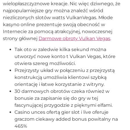
wielopłaszczyznowe kreacje. Nic więc dziwnego, że
najpopularniejsze gry można znaleźć wśród
niezliczonych slotów watts VulkanVegas. Młode
kasyno online prezentuje swoją obecność w
Internecie za pomocą atrakcyjnej, nowoczesnej
strony głównej
Darmowe obroty Vulkan Vegas
.
Tak oto w zaledwie kilka sekund można
utworzyć nowe konto t Vulkan Vegas, które
otwiera szereg możliwości.
Przejrzysty układ w połączeniu z przejrzystą
konstrukcją umożliwia klientowi szybką
orientację i łatwe korzystanie z witryny.
30 darmowych obrotów czeka również w
bonusie za zapisanie się do gry w tej
fascynującej przygodzie z pięknymi elfami.
Casino unces ofertą gier slot i live oferuje
graczom ciekawy added bonus powitalny na
465%